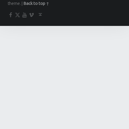
theme.
|
Back to top ↑
Facebook
Twitter
YouTube
Vimeo
Back to top ↑