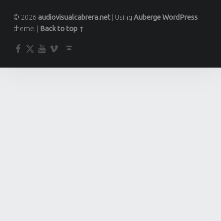
© 2026
audiovisualcabrera.net
|
Using
Auberge
WordPress
theme.
|
Back to top ↑
Facebook
Twitter
YouTube
Vimeo
Back to top ↑