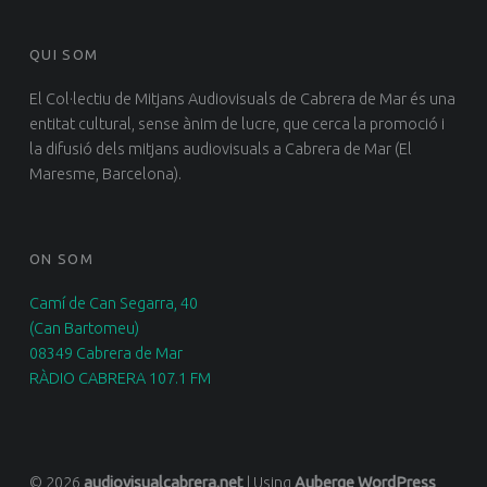
QUI SOM
El Col·lectiu de Mitjans Audiovisuals de Cabrera de Mar és una
entitat cultural, sense ànim de lucre, que cerca la promoció i
la difusió dels mitjans audiovisuals a Cabrera de Mar (El
Maresme, Barcelona).
ON SOM
Camí de Can Segarra, 40
(Can Bartomeu)
08349 Cabrera de Mar
RÀDIO CABRERA 107.1 FM
© 2026
audiovisualcabrera.net
|
Using
Auberge
WordPress