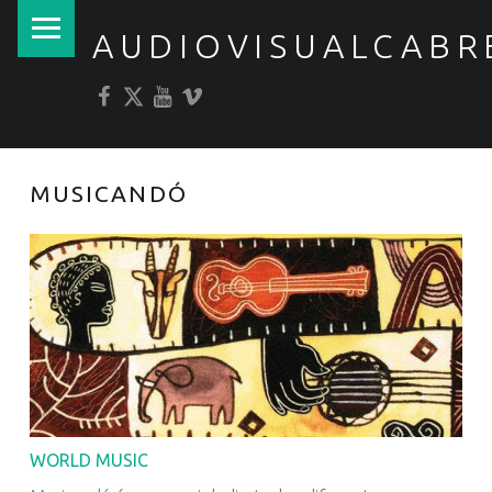
PRIMARY MENU
AUDIOVISUALCABR
Facebook
Twitter
YouTube
Vimeo
MUSICANDÓ
WORLD MUSIC