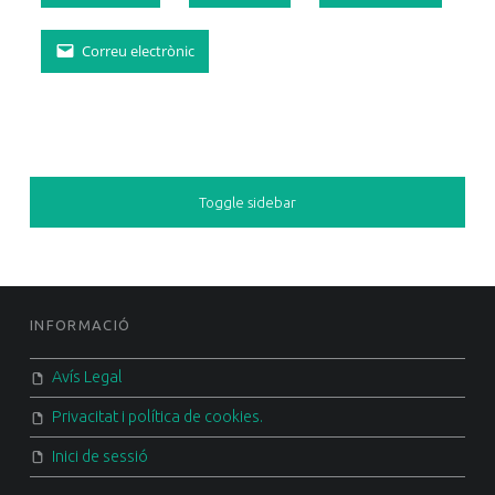
Correu electrònic
SIDEBAR
Toggle sidebar
FOOTER SIDEBAR
INFORMACIÓ
Avís Legal
Privacitat i política de cookies.
Inici de sessió