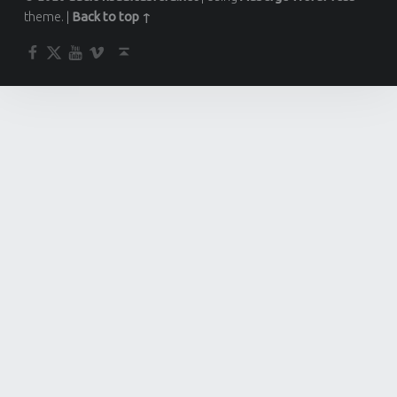
theme.
|
Back to top ↑
Facebook
Twitter
YouTube
Vimeo
Back to top ↑