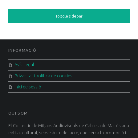
SIDEBAR
Toggle sidebar
FOOTER SIDEBAR
INFORMACIÓ
Avís Legal
Privacitat i política de cookies.
Inici de sessió
QUI SOM
El Col·lectiu de Mitjans Audiovisuals de Cabrera de Mar és una
entitat cultural, sense ànim de lucre, que cerca la promoció i