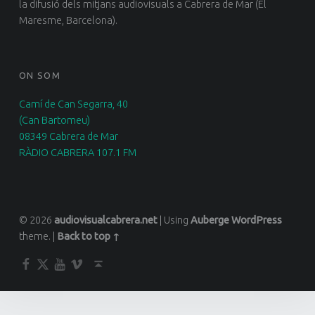
la difusió dels mitjans audiovisuals a Cabrera de Mar (El
Maresme, Barcelona).
ON SOM
Camí de Can Segarra, 40
(Can Bartomeu)
08349 Cabrera de Mar
RÀDIO CABRERA 107.1 FM
© 2026
audiovisualcabrera.net
|
Using
Auberge
WordPress
theme.
|
Back to top ↑
Facebook
Twitter
YouTube
Vimeo
Back to top ↑