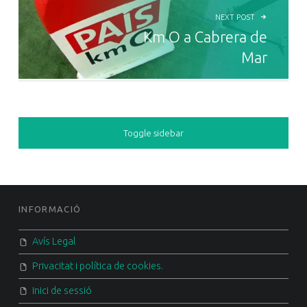
NEXT POST
Km O a Cabrera de
Mar
SIDEBAR
Toggle sidebar
FOOTER SIDEBAR
INFORMACIÓ
Avís Legal
Privacitat i política de cookies.
Inici de sessió