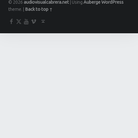
© 2026
audiovisualcabrera.net
|
Using
Auberge
WordPress
theme.
|
Back to top ↑
Facebook
Twitter
YouTube
Vimeo
Back to top ↑