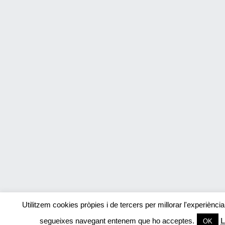
Utilitzem cookies pròpies i de tercers per millorar l'experiènci
segueixes navegant entenem que ho acceptes.
L
OK