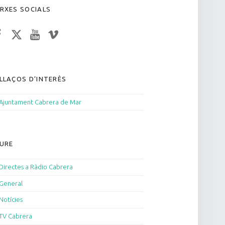
RXES SOCIALS
acebook
Twitter
YouTube
Vimeo
LLAÇOS D’INTERÈS
Ajuntament Cabrera de Mar
URE
Directes a Ràdio Cabrera
General
Notícies
TV Cabrera