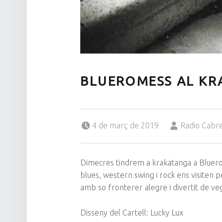
BLUEROMESS AL K
Posted on:
Written by:
4 de març de 2019
Radio Cabr
Dimecres tindrem a krakatanga a Bluer
blues, western swing i rock ens visiten 
amb so fronterer alegre i divertit de veg
Disseny del Cartell: Lucky Lux