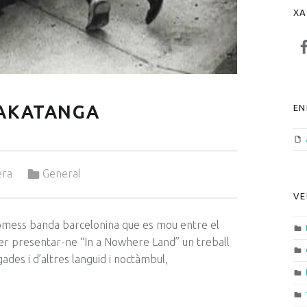
XA
F
RAKATANGA
EN
Categorized in:
era
General
VE
omess banda barcelonina que es mou entre el
per presentar-ne “In a Nowhere Land” un treball
ades i d’altres languid i noctàmbul,