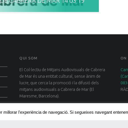
DE CABRERA DE MAR 14 03 19
QUI SOM
ON
El Col·lectiu de Mitjans Audiovisuals de Cabrera
Cam
de Mar és una entitat cultural, sense ànim de
(Ca
lucre, que cerca la promoció i la difusió dels
083
mitjans audiovisuals a Cabrera de Mar (El
RÀD
Maresme, Barcelona).
per millorar l'experiència de navegació. Si segueixes navegant enten
ge
WordPress
theme.
|
Back to top ↑