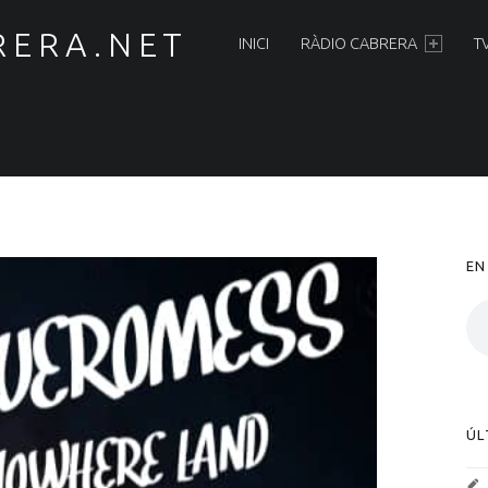
PRIMARY MENU
RERA.NET
INICI
RÀDIO CABRERA
T
S
EN
ÚL