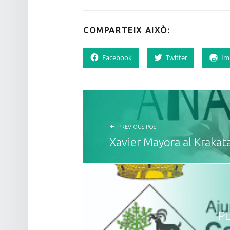
COMPARTEIX AIXÒ:
Facebook
Twitter
Im
NAVEGACIÓ D'ENTRADES
PREVIOUS POST
Xavier Mayora al Krakat
P