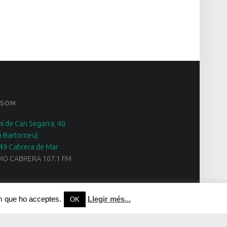
 SOM
í de Can Segarra, 40
n Bartomeu)
49 Cabrera de Mar
IO CABRERA 107.1 FM
em que ho acceptes.
Llegir més...
OK
Facebook
Twitter
YouTube
Vimeo
Back to top ↑