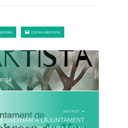
primeix
Correu electrònic
anga
NEXT POST
LE ORDINARI A L’AJUNTAMENT