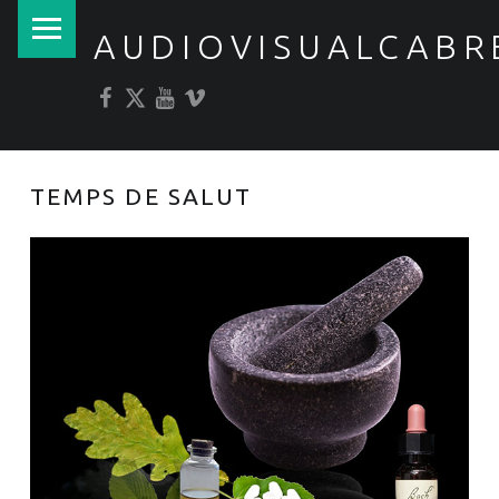
PRIMARY MENU
AUDIOVISUALCABR
Facebook
Twitter
YouTube
Vimeo
TEMPS DE SALUT