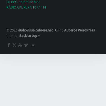
08349 Cabrera de Mar
RÀDIO CABRERA 107.1 FM
© 2026
audiovisualcabrera.net
|
Using
Auberge
WordPress
theme.
|
Back to top ↑
Facebook
Twitter
YouTube
Vimeo
Back to top ↑