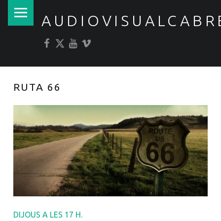
PRIMARY MENU
AUDIOVISUALCABR
Facebook
Twitter
YouTube
Vimeo
RUTA 66
DIJOUS A LES 17 H.