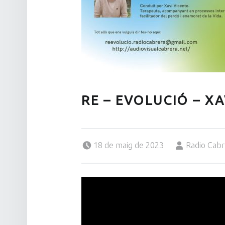
RE – EVOLUCIÓ – XA
Posted on:
Written by:
18 de maig de 2023
Radio Cab