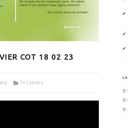
VIER COT 18 02 23
CA
Categorized in:
rera
TV Cabrera