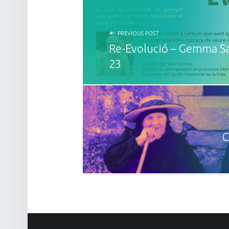
PREVIOUS POST
Re-Evolució – Gemma Sa
23
C