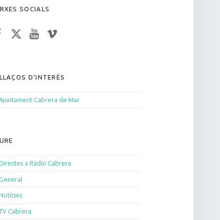
RXES SOCIALS
acebook
Twitter
YouTube
Vimeo
LLAÇOS D’INTERÈS
Ajuntament Cabrera de Mar
URE
Directes a Ràdio Cabrera
General
Notícies
TV Cabrera