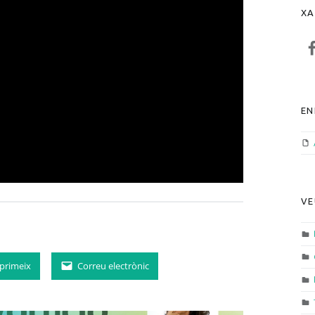
XA
F
EN
VE
primeix
Correu electrònic