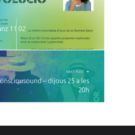
nz 11 02
NEXT POST
onsciousound – dijous 25 a les
20h