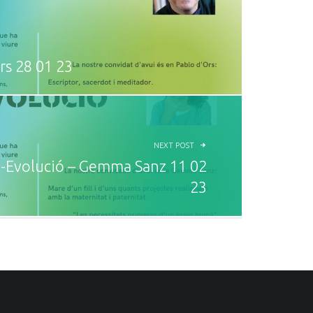
rs 28 01 23
NEXT POST
-Evolució – Gemma Sanz 11 02
23