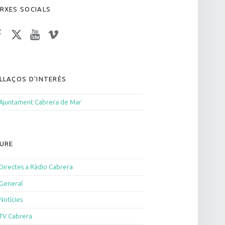
RXES SOCIALS
acebook
Twitter
YouTube
Vimeo
LLAÇOS D’INTERÈS
Ajuntament Cabrera de Mar
URE
Directes a Ràdio Cabrera
General
Notícies
TV Cabrera