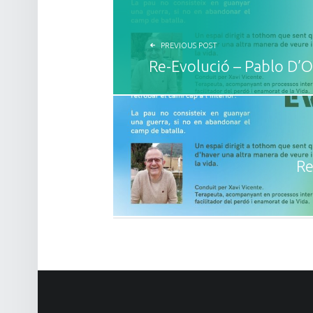
PREVIOUS POST
Re-Evolució – Pablo D’O
Re