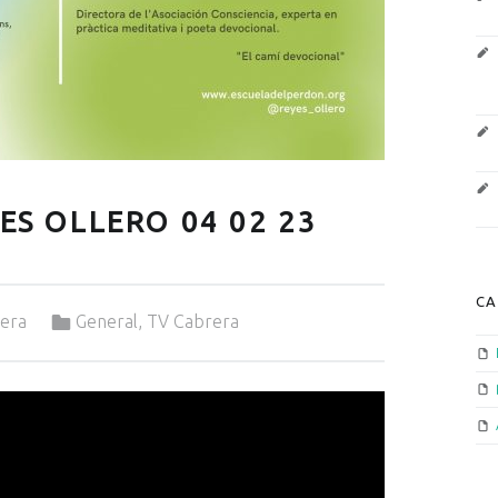
ES OLLERO 04 02 23
CA
Categorized in:
rera
General
,
TV Cabrera