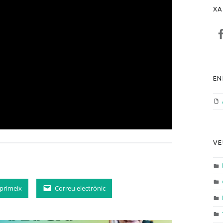
XA
F
EN
VE
primeix
Correu electrònic