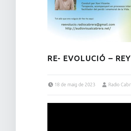
RE- EVOLUCIÓ – REY
Posted on:
Written by:
18 de maig de 2023
Radio Cab