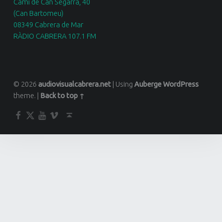
Camí de Can Segarra, 40
(Can Bartomeu)
08349 Cabrera de Mar
RÀDIO CABRERA 107.1 FM
© 2026
audiovisualcabrera.net
|
Using
Auberge
WordPress
theme.
|
Back to top ↑
Facebook
Twitter
YouTube
Vimeo
Back to top ↑