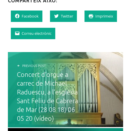
COMPARTEIX AIXÒ:
Facebook
Twitter
Imprimeix
Correu electrònic
NAVEGACIÓ D'ENTRADES
PREVIOUS POST
Concert d’orgue a
carrec de Michael
Raduescu, a l’església
Sant Feliu de Cabrera
de Mar (28 08 18) 06
05 20 (vídeo)