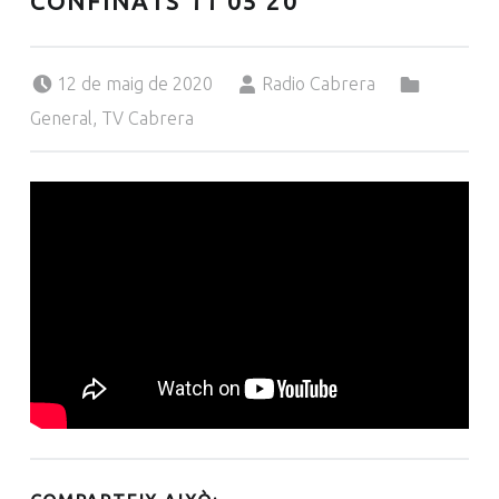
CONFINATS 11 05 20
Posted on:
Written by:
Categorized in:
12 de maig de 2020
Radio Cabrera
General
,
TV Cabrera