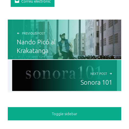
Correu electrònic
NAVEGACIÓ D'ENTRADES
PREVIOUS POST
Nando Picó al
Krakatanga
NEXT POST
Sonora 101
SIDEBAR
Toggle sidebar