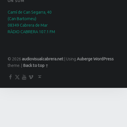
ON SOM
Camí de Can Segarra, 40
(Can Bartomeu)
08349 Cabrera de Mar
RÀDIO CABRERA 107.1 FM
© 2026
audiovisualcabrera.net
|
Using
Auberge
WordPress
theme.
|
Back to top ↑
Facebook
Twitter
YouTube
Vimeo
Back to top ↑