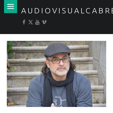
PRIMARY MENU
AUDIOVISUALCABR
Facebook
Twitter
YouTube
Vimeo