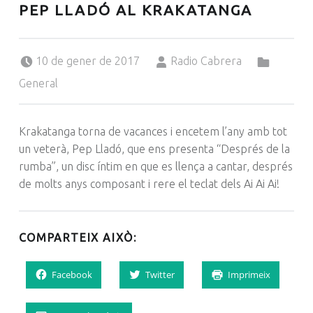
PEP LLADÓ AL KRAKATANGA
Posted on:
Written by:
Categorized in:
10 de gener de 2017
Radio Cabrera
General
Krakatanga torna de vacances i encetem l’any amb tot
un veterà, Pep Lladó, que ens presenta “Després de la
rumba”, un disc íntim en que es llença a cantar, després
de molts anys composant i rere el teclat dels Ai Ai Ai!
COMPARTEIX AIXÒ:
Facebook
Twitter
Imprimeix