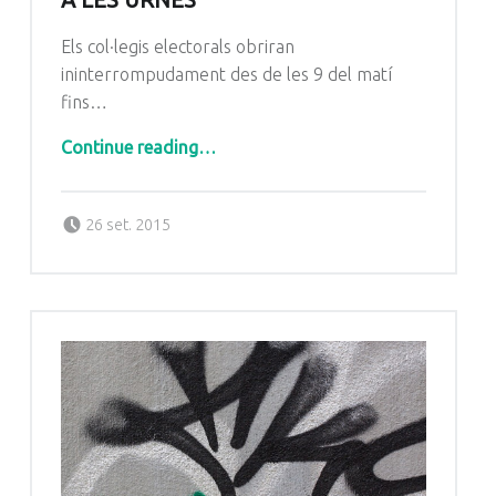
Els col·legis electorals obriran
ininterrompudament des de les 9 del matí
fins…
“3400 Cabrerencs estan cridats a les urnes”
Continue reading
…
Posted on:
Written by:
Radio Cabrera
26 set. 2015