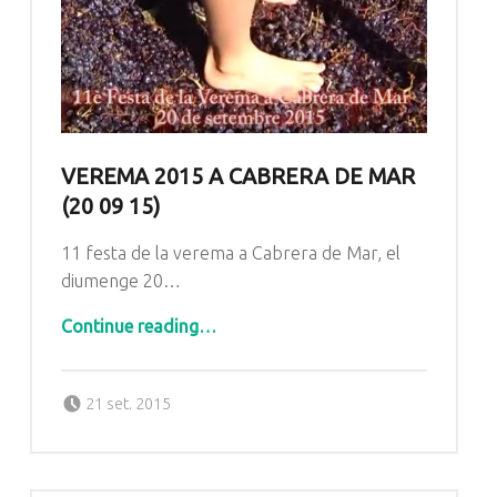
VEREMA 2015 A CABRERA DE MAR
(20 09 15)
11 festa de la verema a Cabrera de Mar, el
diumenge 20…
“Verema 2015 a Cabrera de Mar (20 09 15)”
Continue reading
…
Posted on:
Written by:
Radio Cabrera
21 set. 2015