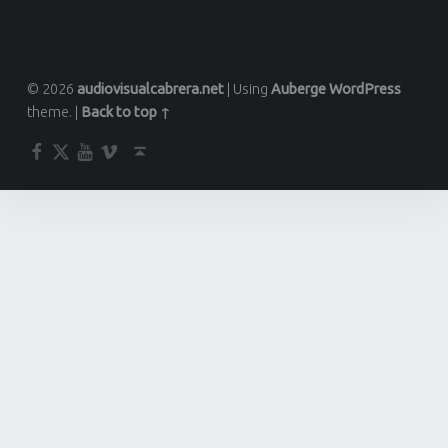
© 2026
audiovisualcabrera.net
|
Using
Auberge
WordPress
theme.
|
Back to top ↑
Facebook
Twitter
YouTube
Vimeo
Back to top ↑