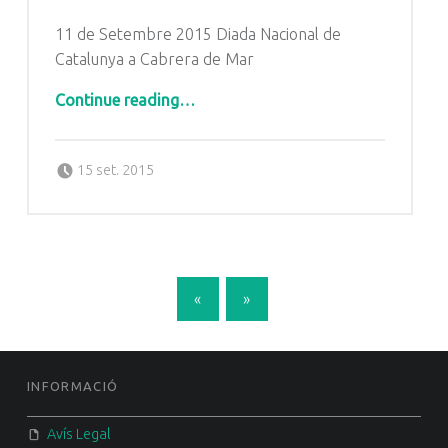
11 de Setembre 2015 Diada Nacional de
Catalunya a Cabrera de Mar
“Diada 2015 Cabrera de Mar”
Continue reading
…
Posted on:
Written by:
Radio Cabrera
15 set. 2015
POSTS NAVIGATION
«
»
FOOTER SIDEBAR
INFORMACIÓ
Avís Legal