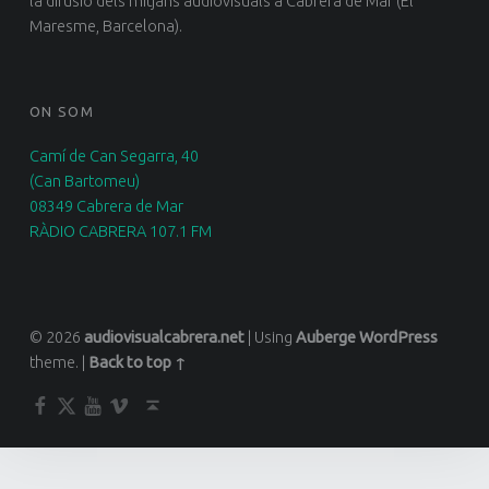
la difusió dels mitjans audiovisuals a Cabrera de Mar (El
Maresme, Barcelona).
ON SOM
Camí de Can Segarra, 40
(Can Bartomeu)
08349 Cabrera de Mar
RÀDIO CABRERA 107.1 FM
© 2026
audiovisualcabrera.net
|
Using
Auberge
WordPress
theme.
|
Back to top ↑
Facebook
Twitter
YouTube
Vimeo
Back to top ↑