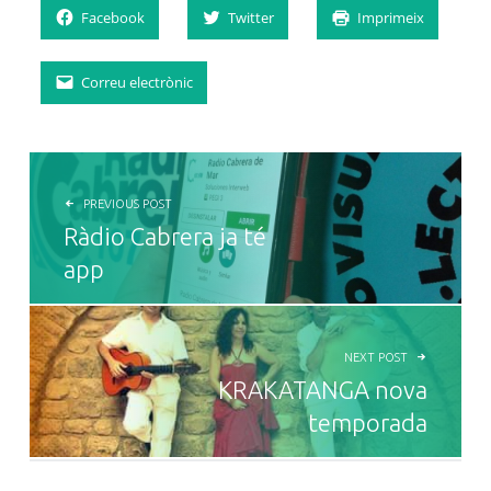
Facebook
Twitter
Imprimeix
Correu electrònic
NAVEGACIÓ D'ENTRADES
PREVIOUS POST
Ràdio Cabrera ja té
app
NEXT POST
KRAKATANGA nova
temporada