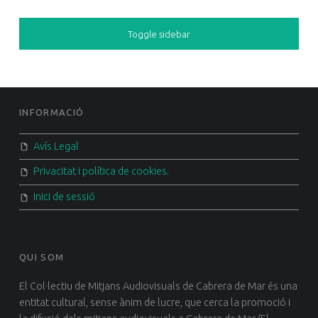
SIDEBAR
Toggle sidebar
FOOTER SIDEBAR
INFORMACIÓ
Avís Legal
Privacitat i política de cookies.
Inici de sessió
QUI SOM
El Col·lectiu de Mitjans Audiovisuals de Cabrera de Mar és una
entitat cultural, sense ànim de lucre, que cerca la promoció i