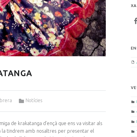
XA
F
EN
ATANGA
VE
Categorized in:
brera
Notícies
amiga de
krakatanga
d’ençà que ens va visitar als
Ara la tindrem amb nosaltres per presentar el