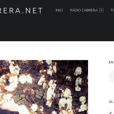
PRIMARY MENU
RERA.NET
INICI
RÀDIO CABRERA
T
S
EN
ÚL