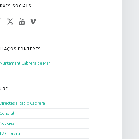
RXES SOCIALS
acebook
Twitter
YouTube
Vimeo
LLAÇOS D’INTERÈS
Ajuntament Cabrera de Mar
URE
Directes a Ràdio Cabrera
General
Notícies
TV Cabrera