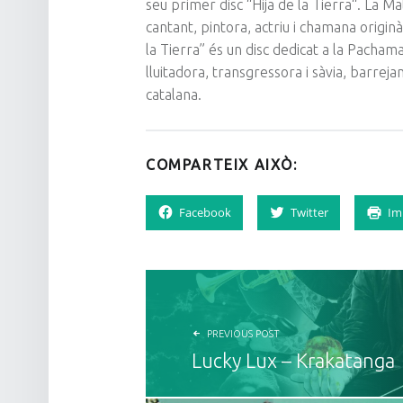
seu primer disc “
Hija
de la
Tierra
“. La
Ma
cantant, pintora, actriu i
chamana
origin
la
Tierra
” és un disc dedicat a la
Pacham
lluitadora, transgressora i sàvia, barre
catalana.
COMPARTEIX AIXÒ:
Facebook
Twitter
Im
NAVEGACIÓ D'ENTRADES
PREVIOUS POST
Lucky Lux – Krakatanga