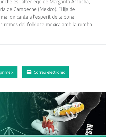
Margarita
linche
és l’alter ego de
Arrocha
,
ària de Campeche (
Mexico
). “
Hija
de
ama
, on canta a l’esperit de la dona
jant ritmes del folklore mexicà amb la rumba
primeix
Correu electrònic