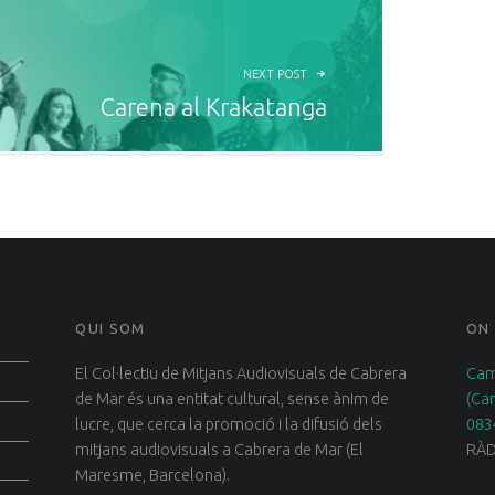
NEXT POST
Carena al Krakatanga
QUI SOM
ON
El Col·lectiu de Mitjans Audiovisuals de Cabrera
Cam
de Mar és una entitat cultural, sense ànim de
(Ca
lucre, que cerca la promoció i la difusió dels
083
mitjans audiovisuals a Cabrera de Mar (El
RÀD
Maresme, Barcelona).