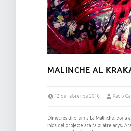
MALINCHE AL KRAK
Posted on:
Written by:
12 de febrer de 2018
Radio Ca
Dimecres tindrem a La
Malinche
, bona 
inicis del projecte ara fa quatre anys. 