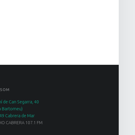
 SOM
í de Can Segarra, 40
n Bartomeu)
49 Cabrera de Mar
IO CABRERA 107.1 FM