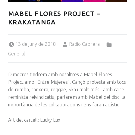
MABEL FLORES PROJECT –
KRAKATANGA
Posted on:
Written by:
Categorized in:
13 de juny de 2018
Radio Cabrera
General
Dimecres tindrem amb nosaltres a Mabel Flores
Project amb “Entre Mujeres”. Cançó protesta amb tocs
de rumba, ranxera, reggae, Ska i molt més, amb caire
feminista reivindicatiu, parlarem amb Mabel del disc, la
importància de les col·laboracions i ens faran acústic
Art del cartell: Lucky Lux