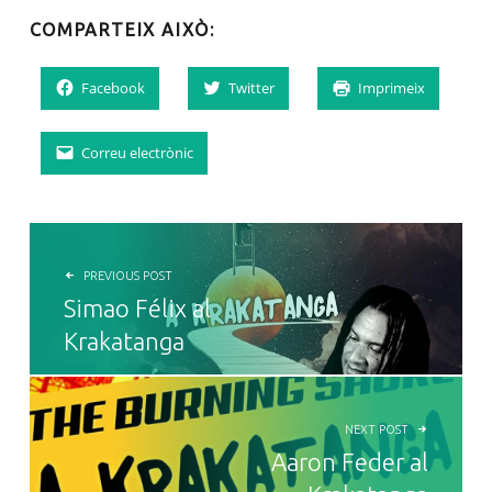
COMPARTEIX AIXÒ:
Facebook
Twitter
Imprimeix
Correu electrònic
NAVEGACIÓ D'ENTRADES
PREVIOUS POST
Simao Félix al
Krakatanga
NEXT POST
Aaron Feder al