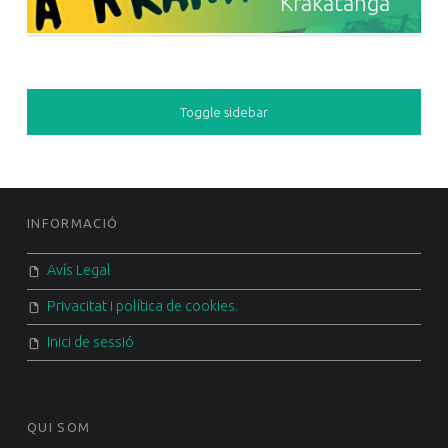
Krakatanga
SIDEBAR
Toggle sidebar
FOOTER SIDEBAR
INFORMACIÓ
Avís Legal
Privacitat i política de cookies.
Inici de sessió
QUI SOM