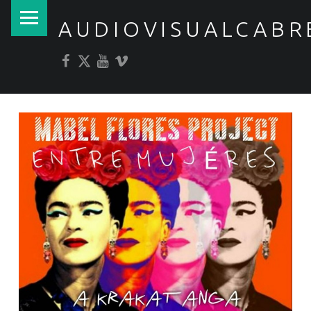
PRIMARY MENU
AUDIOVISUALCABR
Facebook
Twitter
YouTube
Vimeo