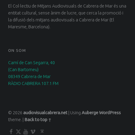
El Col·lectiu de Mitjans Audiovisuals de Cabrera de Mar és una
entitat cultural, sense ànim de lucre, que cerca la promoció i
la difusió dels mitjans audiovisuals a Cabrera de Mar (El
Maresme, Barcelona).
ON SOM
Camí de Can Segarra, 40
(Can Bartomeu)
08349 Cabrera de Mar
RÀDIO CABRERA 107.1 FM
© 2026
audiovisualcabrera.net
|
Using
Auberge
WordPress
theme.
|
Back to top ↑
Facebook
Twitter
YouTube
Vimeo
Back to top ↑