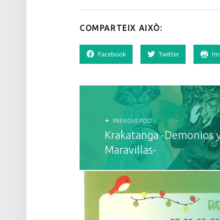
COMPARTEIX AIXÒ:
Facebook
Twitter
Im
NAVEGACIÓ D'ENTRADES
PREVIOUS POST
Krakatanga -Demonios 
Maravillas-