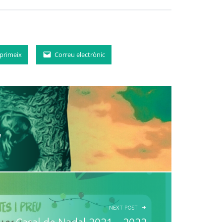
primeix
Correu electrònic
y
NEXT POST