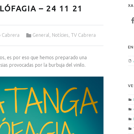
XA
LÓFAGIA – 24 11 21
F
Categorized in:
o Cabrera
General
,
Notícies
,
TV Cabrera
EN
sos, es por eso que hemos preparado una
sias provocadas por la burbuja del vinilo.
VE