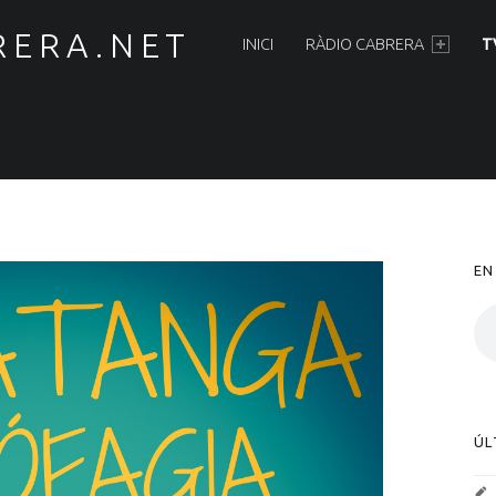
PRIMARY MENU
RERA.NET
INICI
RÀDIO CABRERA
T
S
EN
ÚL