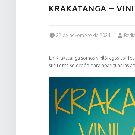
KRAKATANGA – VINI
Posted on:
Written by:
22 de novembre de 2021
Radi
En Krakatanga somos vinilófagos confe
suculenta selección para apaciguar las an