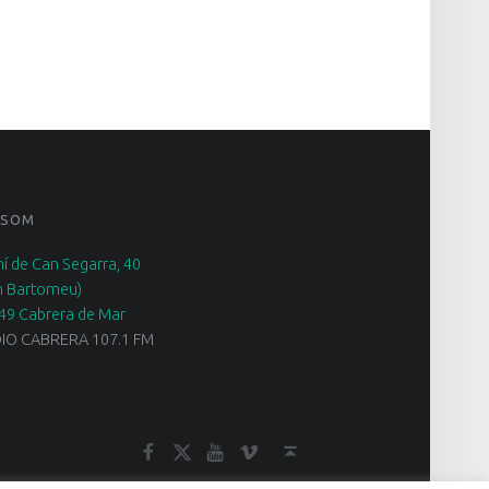
 SOM
í de Can Segarra, 40
n Bartomeu)
49 Cabrera de Mar
IO CABRERA 107.1 FM
Facebook
Twitter
YouTube
Vimeo
Back to top ↑