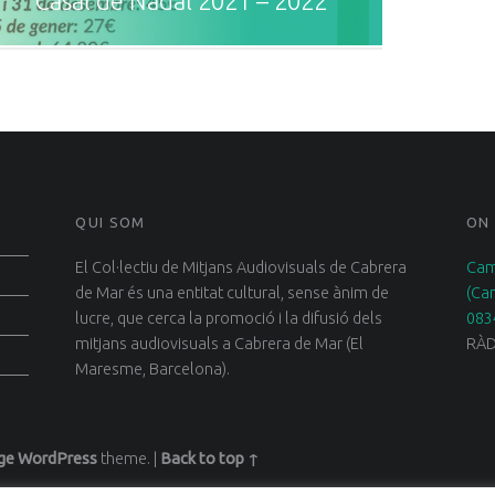
Casal de Nadal 2021 – 2022
QUI SOM
ON
El Col·lectiu de Mitjans Audiovisuals de Cabrera
Cam
de Mar és una entitat cultural, sense ànim de
(Ca
lucre, que cerca la promoció i la difusió dels
083
mitjans audiovisuals a Cabrera de Mar (El
RÀD
Maresme, Barcelona).
ge
WordPress
theme.
|
Back to top ↑