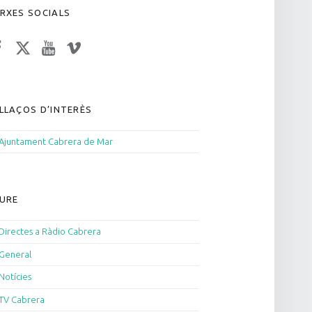
RXES SOCIALS
acebook
Twitter
YouTube
Vimeo
LLAÇOS D’INTERÈS
Ajuntament Cabrera de Mar
URE
Directes a Ràdio Cabrera
General
Notícies
TV Cabrera