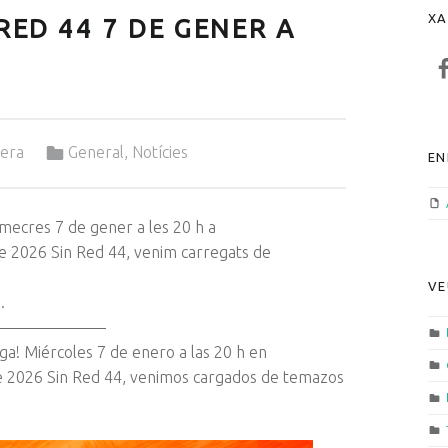
XA
RED 44 7 DE GENER A
F
Categorized in:
rera
General
,
Notícies
EN
imecres 7 de gener a les 20 h a
de 2026 Sin Red 44, venim carregats de
VE
.
——————–
ga! Miércoles 7 de enero a las 20 h en
e 2026 Sin Red 44, venimos cargados de temazos