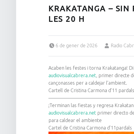
KRAKATANGA – SIN 
LES 20 H
Posted on:
Written by:
6 de gener de 2026
Radio Cab
Acaben les festes i torna Krakatanga! D
audiovisualcabrera.net
, primer directe 
cançonasses per a caldejar l’ambient.
Cartell de Cristina Carmona d’11 pardals
——————————————————
¡Terminan las fiestas y regresa Krakatan
audiovisualcabrera.net
primer directo d
para caldear el ambiente
Cartel de Cristina Carmona d’11pardals