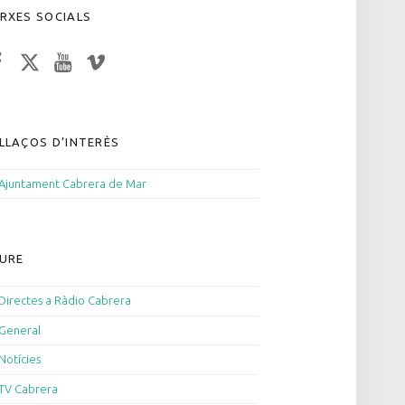
RXES SOCIALS
acebook
Twitter
YouTube
Vimeo
LLAÇOS D’INTERÈS
Ajuntament Cabrera de Mar
URE
Directes a Ràdio Cabrera
General
Notícies
TV Cabrera