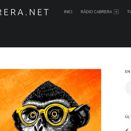
PRIMARY MENU
RERA.NET
INICI
RÀDIO CABRERA
T
S
EN
ÚL