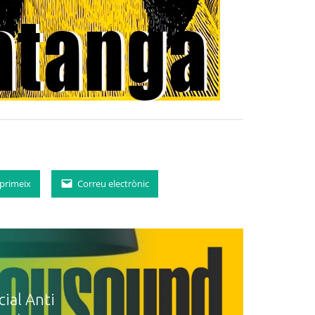
primeix
Correu electrònic
al Anti