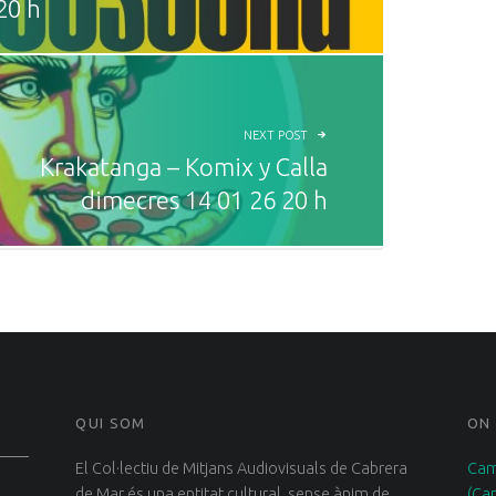
20 h
NEXT POST
Krakatanga – Komix y Calla
dimecres 14 01 26 20 h
QUI SOM
ON
El Col·lectiu de Mitjans Audiovisuals de Cabrera
Cam
de Mar és una entitat cultural, sense ànim de
(Ca