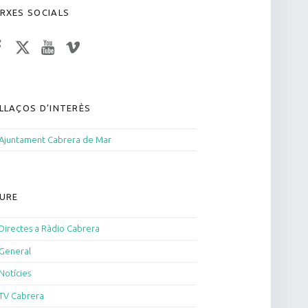
RXES SOCIALS
acebook
Twitter
YouTube
Vimeo
LLAÇOS D’INTERÈS
Ajuntament Cabrera de Mar
URE
Directes a Ràdio Cabrera
General
Notícies
TV Cabrera