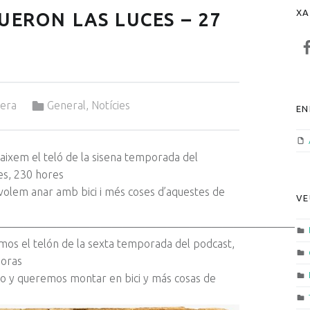
XA
UERON LAS LUCES – 27
F
Categorized in:
rera
General
,
Notícies
EN
baixem el teló de la sisena temporada del
es, 230 hores
i volem anar amb bici i més coses d’aquestes de
VE
——————————————————————————–
amos el telón de la sexta temporada del podcast,
horas
no y queremos montar en bici y más cosas de