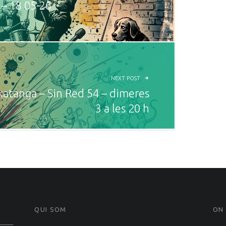
 – 18 05 26
NEXT POST
katanga – Sin Red 54 – dimeres
3 a les 20 h
QUI SOM
ON