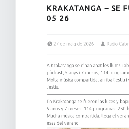
KRAKATANGA – SE F
05 26
Posted on:
Written by:
27 de maig de 2026
Radio Cab
A Krakatanga se n’han anat les llums i a
pòdcast, 5 anys i 7 mesos, 114 program
Molta música compartida, arriba l’estiu 
l’estiu.
——————————————————
En Krakatanga se fueron las luces y baj
5 años y 7 meses, 114 programas, 230 
Mucha música compartida, llega el vera
esas del verano