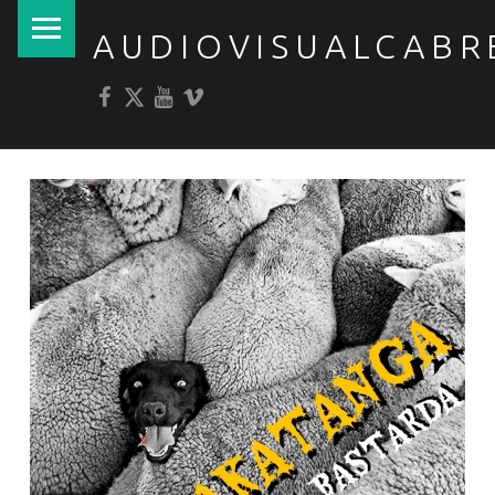
PRIMARY MENU
AUDIOVISUALCABR
Facebook
Twitter
YouTube
Vimeo