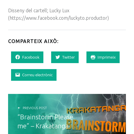
Disseny del cartell; Lucky Lux
(https://www.facebook.com/luckyto.productor)
COMPARTEIX AIXÒ:
Facebook
Twitter
Imprimeix
Correu electrònic
NAVEGACIÓ D'ENTRADES
PREVIOUS POST
“Brainstorm Please
me” – Krakatanga