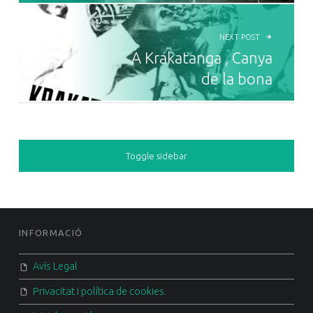
NEXT POST
A Krakatanga , Canya
de la bona
SIDEBAR
Toggle sidebar
FOOTER SIDEBAR
INFORMACIÓ
Avís Legal
Privacitat i política de cookies.