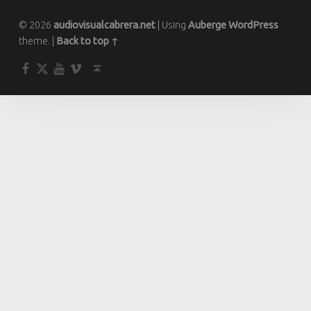
© 2026
audiovisualcabrera.net
|
Using
Auberge
WordPress
theme.
|
Back to top ↑
Facebook
Twitter
YouTube
Vimeo
Back to top ↑