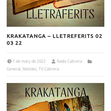
KRAKATANGA – LLETREFERITS 02
03 22
Posted on:
Written by:
Categorized in:
1 de març de 2022
Radio Cabrera
General
,
Notícies
,
TV Cabrera