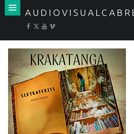
PRIMARY MENU
AUDIOVISUALCABR
Facebook
Twitter
YouTube
Vimeo