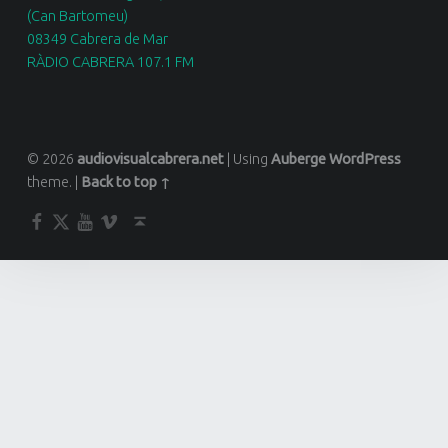
(Can Bartomeu)
08349 Cabrera de Mar
RÀDIO CABRERA 107.1 FM
© 2026
audiovisualcabrera.net
|
Using
Auberge
WordPress
theme.
|
Back to top ↑
Facebook
Twitter
YouTube
Vimeo
Back to top ↑