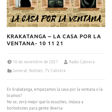
KRAKATANGA – LA CASA POR LA
VENTANA- 10 11 21
Posted on:
Written by:
10 de novembre de 2021
Radio Cabrera
Categorized in:
General
,
Notícies
,
TV Cabrera
En krakatanga, empezamos la casa por la ventana o la
tiramos?
No se, será mejor que lo escuches, música a
borbotones para gente diversa