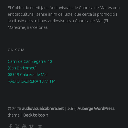
El Col·lectiu de Mitjans Audiovisuals de Cabrera de Mar és una
entitat cultural, sense ànim de lucre, que cerca la promoció i
la difusió dels mitjans audiovisuals a Cabrera de Mar (El
Maresme, Barcelona).
ON SOM
Camí de Can Segarra, 40
(Can Bartomeu)
08349 Cabrera de Mar
RÀDIO CABRERA 107.1 FM
© 2026
audiovisualcabrera.net
|
Using
Auberge
WordPress
theme.
|
Back to top ↑
Facebook
Twitter
YouTube
Vimeo
Back to top ↑