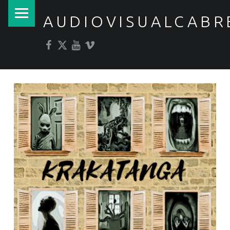
PRIMARY MENU
AUDIOVISUALCABR
Facebook
Twitter
YouTube
Vimeo