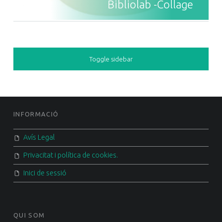
Bibliolab -Collage
SIDEBAR
Toggle sidebar
FOOTER SIDEBAR
INFORMACIÓ
Avís Legal
Privacitat i política de cookies.
Inici de sessió
QUI SOM