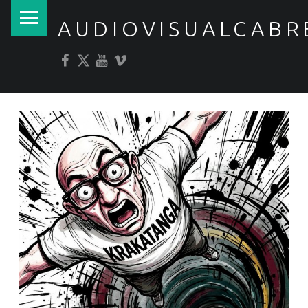
PRIMARY MENU
AUDIOVISUALCABR
Facebook
Twitter
YouTube
Vimeo