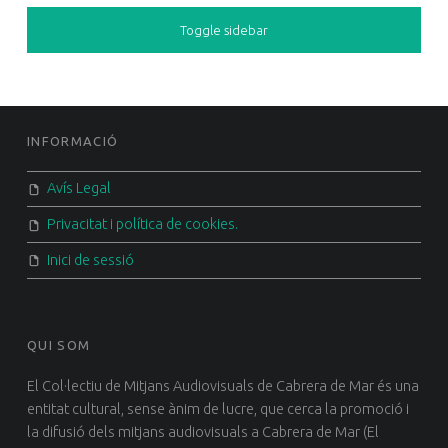
SIDEBAR
Toggle sidebar
FOOTER SIDEBAR
INFORMACIÓ
Avís Legal
Privacitat i política de cookies.
Inici de sessió
QUI SOM
El Col·lectiu de Mitjans Audiovisuals de Cabrera de Mar és una
entitat cultural, sense ànim de lucre, que cerca la promoció i
la difusió dels mitjans audiovisuals a Cabrera de Mar (El