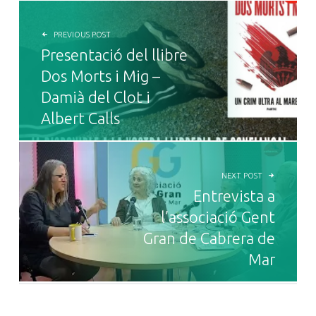
NAVEGACIÓ D'ENTRADES
PREVIOUS POST
Presentació del llibre
Dos Morts i Mig –
Damià del Clot i
Albert Calls
NEXT POST
Entrevista a
l’associació Gent
Gran de Cabrera de
Mar