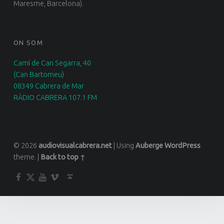
Maresme, Barcelona).
ON SOM
Camí de Can Segarra, 40
(Can Bartomeu)
08349 Cabrera de Mar
RÀDIO CABRERA 107.1 FM
© 2026
audiovisualcabrera.net
|
Using
Auberge
WordPress
theme.
|
Back to top ↑
Facebook
Twitter
YouTube
Vimeo
Back to top ↑