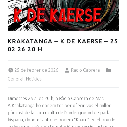
KRAKATANGA – K DE KAERSE – 25
02 26 20 H
Posted on:
Written by:
Categorized in:
25 de febrer de 2026
Radio Cabrera
General
,
Notícies
Dimecres 25 a les 20 h, a Ràdio Cabrera de Mar.
A Krakatanga ho donem tot per oferir-vos el millor
pòdcast de la cara oculta de l’underground de parla
hispana, donem tant que podem “Kaure” en el pou de
la desesperació amb temptació progressiva urbana o