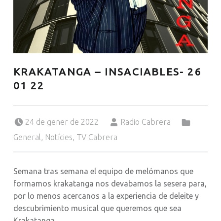
KRAKATANGA – INSACIABLES- 26
01 22
Posted on:
Written by:
Categorized in:
24 de gener de 2022
Radio Cabrera
General
,
Notícies
,
TV Cabrera
Semana tras semana el equipo de melómanos que
formamos krakatanga nos devabamos la sesera para,
por lo menos acercanos a la experiencia de deleite y
descubrimiento musical que queremos que sea
Krakatanga.