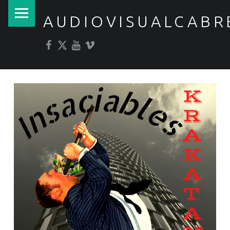
PRIMARY MENU
AUDIOVISUALCABR
Facebook
Twitter
YouTube
Vimeo