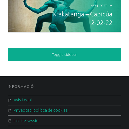
NEXT POST
Krakatanga – Capicúa
2-02-22
SIDEBAR
Toggle sidebar
FOOTER SIDEBAR
INFORMACIÓ
Avís Legal
Privacitat i política de cookies.
Inici de sessió