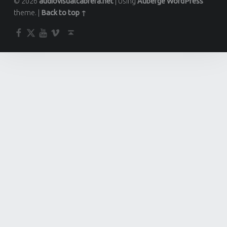
© 2026
audiovisualcabrera.net
|
Using
Auberge
WordPress
theme.
|
Back to top ↑
Facebook
Twitter
YouTube
Vimeo
Back to top ↑