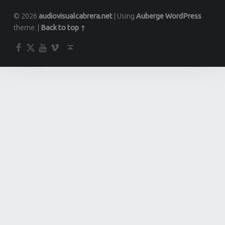
© 2026
audiovisualcabrera.net
|
Using
Auberge
WordPress
theme.
|
Back to top ↑
Facebook
Twitter
YouTube
Vimeo
Back to top ↑