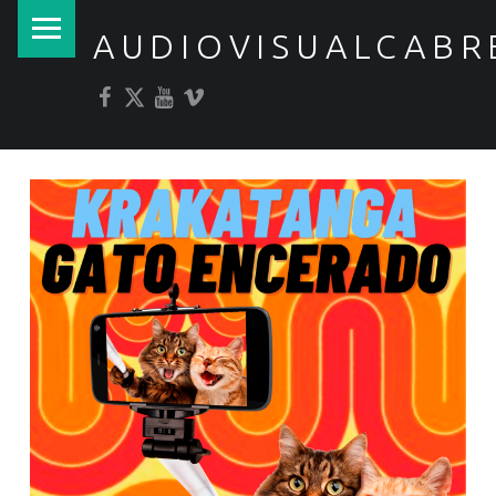
PRIMARY MENU
AUDIOVISUALCABR
Facebook
Twitter
YouTube
Vimeo