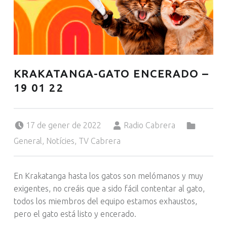
KRAKATANGA-GATO ENCERADO –
19 01 22
Posted on:
Written by:
Categorized in:
17 de gener de 2022
Radio Cabrera
General
,
Notícies
,
TV Cabrera
En Krakatanga hasta los gatos son melómanos y muy
exigentes, no creáis que a sido fácil contentar al gato,
todos los miembros del equipo estamos exhaustos,
pero el gato está listo y encerado.