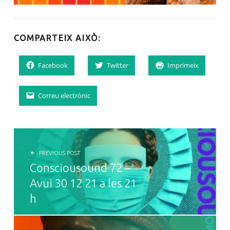
COMPARTEIX AIXÒ:
Facebook
Twitter
Imprimeix
Correu electrònic
NAVEGACIÓ D'ENTRADES
PREVIOUS POST
Consciousound 72 –
Avui 30 12 21 a les 21
h