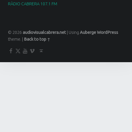
RÀDIO CABRERA 107.1 FM
© 2026
audiovisualcabrera.net
|
Using
Auberge
WordPress
theme.
|
Back to top ↑
Facebook
Twitter
YouTube
Vimeo
Back to top ↑