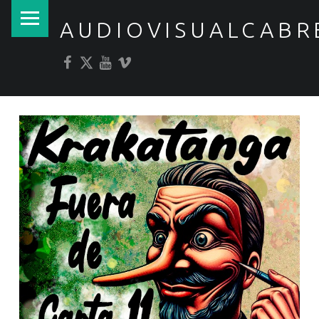
PRIMARY MENU
AUDIOVISUALCABR
Facebook
Twitter
YouTube
Vimeo