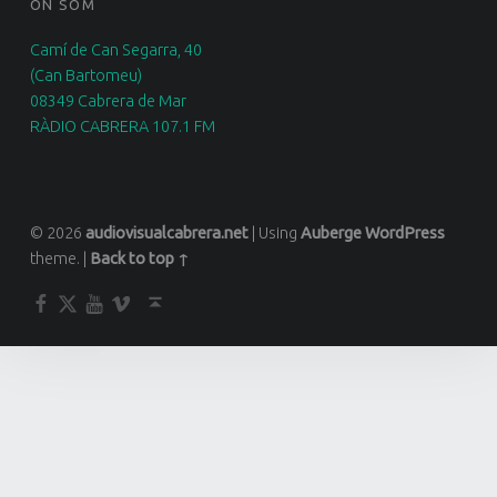
ON SOM
Camí de Can Segarra, 40
(Can Bartomeu)
08349 Cabrera de Mar
RÀDIO CABRERA 107.1 FM
© 2026
audiovisualcabrera.net
|
Using
Auberge
WordPress
theme.
|
Back to top ↑
Facebook
Twitter
YouTube
Vimeo
Back to top ↑