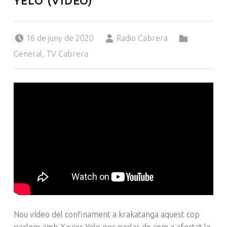
YELO (VÍDEO)
Posted on:
Written by:
Categorized in:
16 de juny de 2020
Radio Cabrera
General
,
TV Cabrera
Nou vídeo del confinament a krakatanga aquest cop
parlem amb Xavier Yelo per parlar de com a afectat la