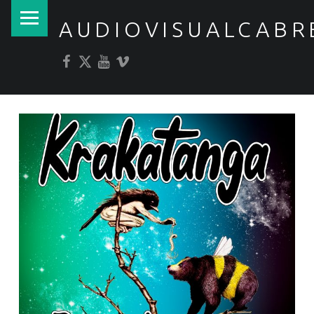
PRIMARY MENU
AUDIOVISUALCABR
Facebook
Twitter
YouTube
Vimeo