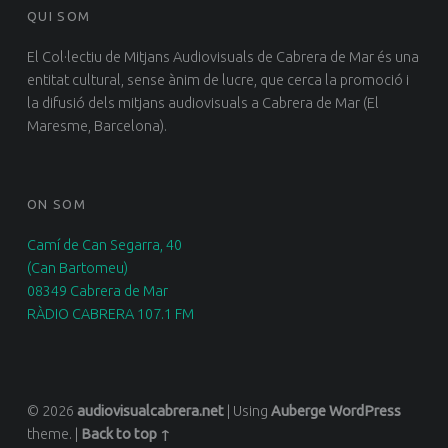
QUI SOM
El Col·lectiu de Mitjans Audiovisuals de Cabrera de Mar és una
entitat cultural, sense ànim de lucre, que cerca la promoció i
la difusió dels mitjans audiovisuals a Cabrera de Mar (El
Maresme, Barcelona).
ON SOM
Camí de Can Segarra, 40
(Can Bartomeu)
08349 Cabrera de Mar
RÀDIO CABRERA 107.1 FM
© 2026
audiovisualcabrera.net
|
Using
Auberge
WordPress
theme.
|
Back to top ↑