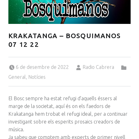
KRAKATANGA – BOSQUIMANOS
07 12 22
Posted on:
Written by:
Categorized in:
6 de desembre de 2022
Radio Cabrera
General
,
Notícies
El Bosc sempre ha estat refugi d’aquells éssers al
marge de la societat, aquí és on els faedors de
Krakatanga hem trobat el refugi ideal, per a continuar
investigant sobre els esperits prosaics creadors de
música.
Ja sabeu que comptem amb experts de primer nivell