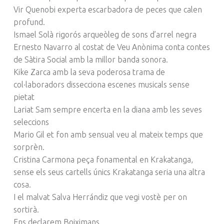
Vir Quenobi experta escarbadora de peces que calen
profund.
Ismael Solà rigorós arqueòleg de sons d’arrel negra
Ernesto Navarro al costat de Veu Anònima conta contes
de Sàtira Social amb la millor banda sonora.
Kike Zarca amb la seva poderosa trama de
col·laboradors dissecciona escenes musicals sense
pietat
Lariat Sam sempre encerta en la diana amb les seves
seleccions
Mario Gil et fon amb sensual veu al mateix temps que
sorprèn.
Cristina Carmona peça fonamental en Krakatanga,
sense els seus cartells únics Krakatanga seria una altra
cosa.
I el malvat Salva Herrándiz que vegi vostè per on
sortirà.
Ens declarem Boiximans.