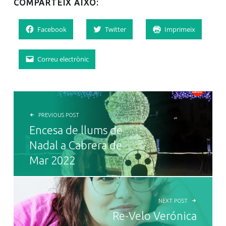
COMPARTEIX AIXÒ:
Facebook
Twitter
Imprimeix
Correu electrònic
NAVEGACIÓ D'ENTRADES
PREVIOUS POST
Encesa de llums de
Nadal a Cabrera de
Mar 2022
NEXT POST
Re-Velo Verónica