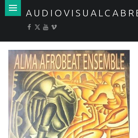
PRIMARY MENU
AUDIOVISUALCABR
Facebook
Twitter
YouTube
Vimeo