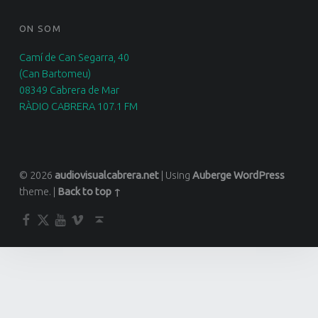
ON SOM
Camí de Can Segarra, 40
(Can Bartomeu)
08349 Cabrera de Mar
RÀDIO CABRERA 107.1 FM
© 2026
audiovisualcabrera.net
|
Using
Auberge
WordPress
theme.
|
Back to top ↑
Facebook
Twitter
YouTube
Vimeo
Back to top ↑