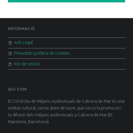
FOOTER SIDEBAR
INFORMACIÓ
Avís Legal
Privacitat i política de cookies.
Inici de sessió
QUI SOM
El Col·lectiu de Mitjans Audiovisuals de Cabrera de Mar és una
entitat cultural, sense ànim de lucre, que cerca la promoció i
la difusió dels mitjans audiovisuals a Cabrera de Mar (El
Maresme, Barcelona).