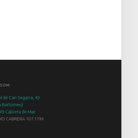
 SOM
í de Can Segarra, 40
n Bartomeu)
49 Cabrera de Mar
IO CABRERA 107.1 FM