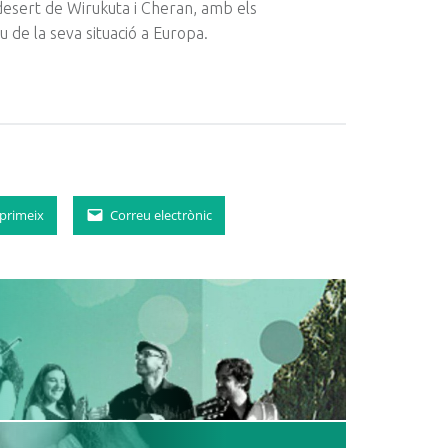
 desert de
Wirukuta
i
Cheran
, amb els
 de la seva situació a Europa.
primeix
Correu electrònic