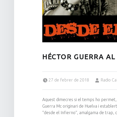
HÉCTOR GUERRA AL
Posted on:
Written by:
27 de febrer de 2018
Radio Ca
Aquest dimecres si el temps ho permet,
Guerra
Mc
originari de Huelva i establer
“
desde
el Infierno
“, amalgama de
trap
, 