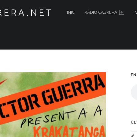
PRIMARY MENU
RERA.NET
INICI
RÀDIO CABRERA
T
S
EN
ÚL