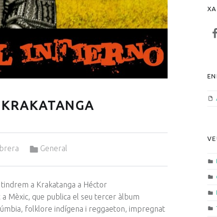
XA
F
EN
 KRAKATANGA
VE
Categorized in:
brera
General
 tindrem a
Krakatanga
a Héctor
t a Mèxic, que publica el seu tercer àlbum
cúmbia, folklore indígena i reggaeton, impregnat