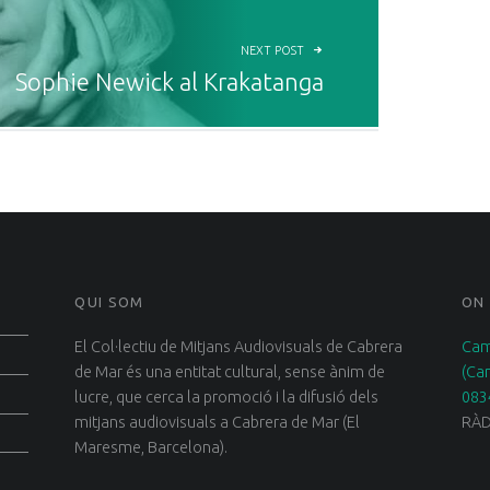
NEXT POST
Sophie Newick al Krakatanga
QUI SOM
ON
El Col·lectiu de Mitjans Audiovisuals de Cabrera
Cam
de Mar és una entitat cultural, sense ànim de
(Ca
lucre, que cerca la promoció i la difusió dels
083
mitjans audiovisuals a Cabrera de Mar (El
RÀD
Maresme, Barcelona).