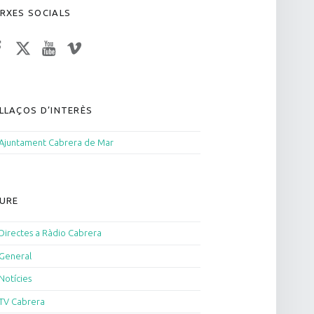
RXES SOCIALS
acebook
Twitter
YouTube
Vimeo
LLAÇOS D’INTERÈS
Ajuntament Cabrera de Mar
URE
Directes a Ràdio Cabrera
General
Notícies
TV Cabrera