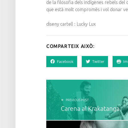
de la filosofia dels indígenes rebels del
que està molt compromès i vol donar veu
diseny cartell : Lucky Lux
COMPARTEIX AIXÒ:
Facebook
Twitter
Im
NAVEGACIÓ D'ENTRADES
PREVIOUS POST
Carena al Krakatanga