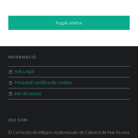
SIDEBAR
Toggle sidebar
FOOTER SIDEBAR
INFORMACIÓ
Avís Legal
Privacitat i política de cookies.
Inici de sessió
QUI SOM
El Col·lectiu de Mitjans Audiovisuals de Cabrera de Mar és una