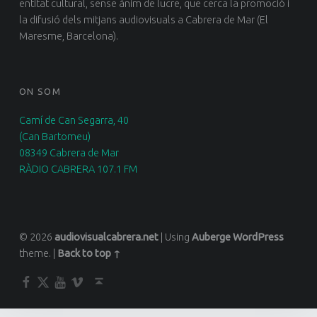
entitat cultural, sense ànim de lucre, que cerca la promoció i
la difusió dels mitjans audiovisuals a Cabrera de Mar (El
Maresme, Barcelona).
ON SOM
Camí de Can Segarra, 40
(Can Bartomeu)
08349 Cabrera de Mar
RÀDIO CABRERA 107.1 FM
© 2026
audiovisualcabrera.net
|
Using
Auberge
WordPress
theme.
|
Back to top ↑
Facebook
Twitter
YouTube
Vimeo
Back to top ↑