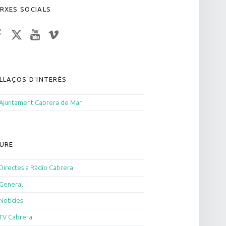
RXES SOCIALS
acebook
Twitter
YouTube
Vimeo
LLAÇOS D’INTERÈS
Ajuntament Cabrera de Mar
URE
Directes a Ràdio Cabrera
General
Notícies
TV Cabrera