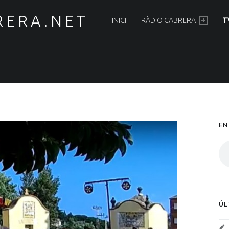
PRIMARY MENU
RERA.NET
INICI
RÀDIO CABRERA
T
S
EN
ÚL