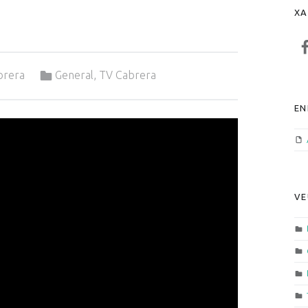
XA
F
Categorized in:
brera
General
,
TV Cabrera
EN
VE