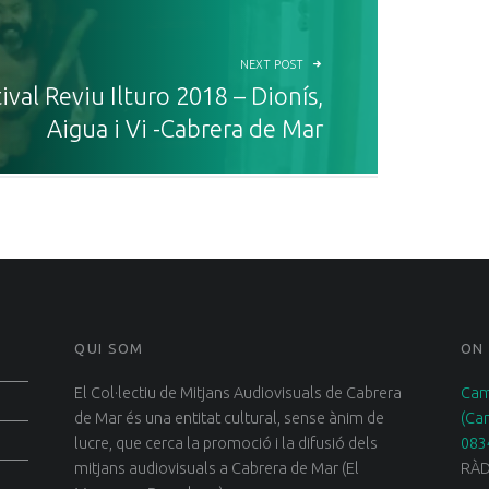
NEXT POST
ival Reviu Ilturo 2018 – Dionís,
Aigua i Vi -Cabrera de Mar
QUI SOM
ON
El Col·lectiu de Mitjans Audiovisuals de Cabrera
Cam
de Mar és una entitat cultural, sense ànim de
(Ca
lucre, que cerca la promoció i la difusió dels
083
mitjans audiovisuals a Cabrera de Mar (El
RÀD