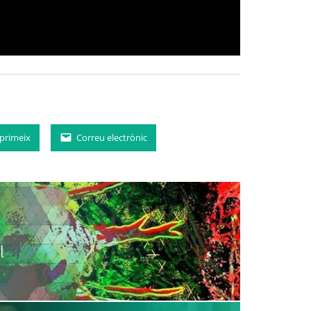
primeix
Correu electrònic
l