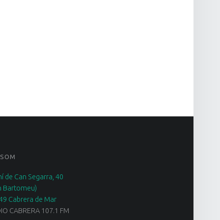
 SOM
í de Can Segarra, 40
n Bartomeu)
49 Cabrera de Mar
IO CABRERA 107.1 FM