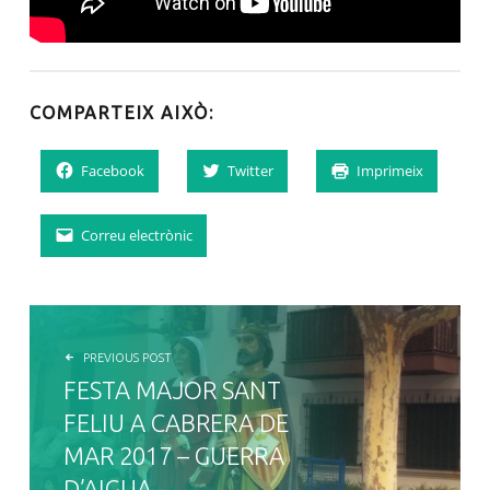
COMPARTEIX AIXÒ:
Facebook
Twitter
Imprimeix
Correu electrònic
NAVEGACIÓ D'ENTRADES
PREVIOUS POST
FESTA MAJOR SANT
FELIU A CABRERA DE
MAR 2017 – GUERRA
D’AIGUA –