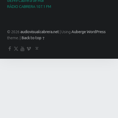
08349 Cabrera de Mar
RÀDIO CABRERA 107.1 FM
© 2026
audiovisualcabrera.net
|
Using
Auberge
WordPress
theme.
|
Back to top ↑
Facebook
Twitter
YouTube
Vimeo
Back to top ↑