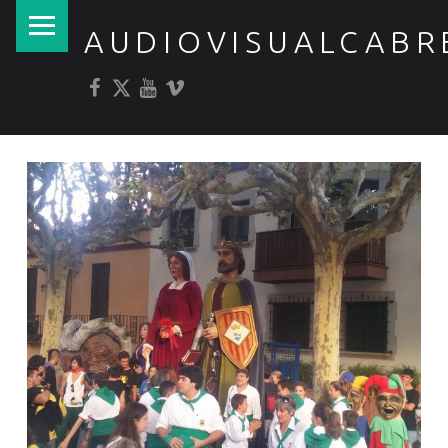
PRIMARY MENU
AUDIOVISUALCABR
Facebook
Twitter
YouTube
Vimeo