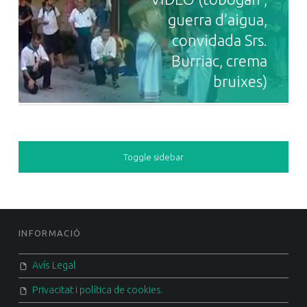
guerra d’aigua,
convidada Srs.
Burriac, crema
bruixes)
SIDEBAR
Toggle sidebar
FOOTER SIDEBAR
INFORMACIÓ
Avís Legal
Privacitat i política de cookies.