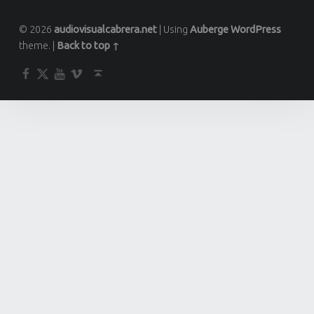
© 2026
audiovisualcabrera.net
|
Using
Auberge
WordPress
theme.
|
Back to top ↑
Facebook
Twitter
YouTube
Vimeo
Back to top ↑