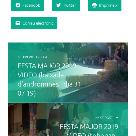
Facebook
Twitter
Imprimeix
Correu electrònic
NAVEGACIÓ D'ENTRADES
PREVIOUS POST
FESTA MAJOR 2019
VIDEO (baixada
d’andròmines i dia 31
07 19)
NEXT POST
FESTA MAJOR 2019
VÍDEO (tobogan ,