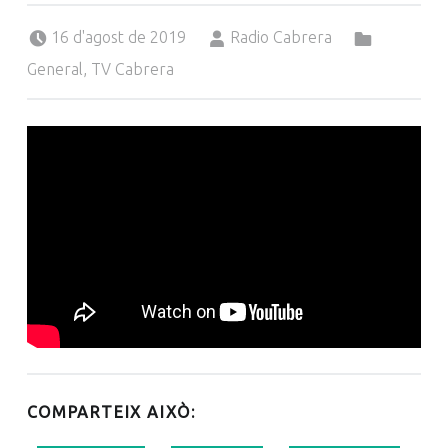
Posted on:
Written by:
Categorized in:
16 d'agost de 2019
Radio Cabrera
General
,
TV Cabrera
COMPARTEIX AIXÒ: