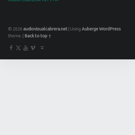
© 2026
audiovisualcabrera.net
|
Using
Auberge
WordPress
theme.
|
Back to top ↑
Facebook
Twitter
YouTube
Vimeo
Back to top ↑