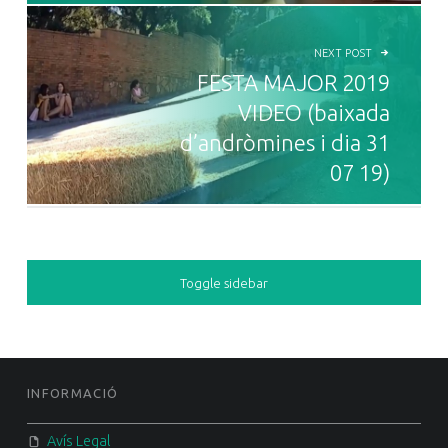
NEXT POST
FESTA MAJOR 2019
VIDEO (baixada
d’andròmines i dia 31
07 19)
SIDEBAR
Toggle sidebar
FOOTER SIDEBAR
INFORMACIÓ
Avís Legal