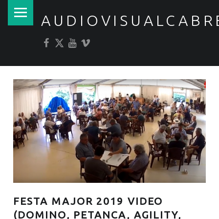
PRIMARY MENU
AUDIOVISUALCABR
Facebook
Twitter
YouTube
Vimeo
FESTA MAJOR 2019 VIDEO
(DOMINO, PETANCA, AGILITY,