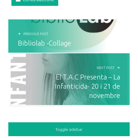
NAVEGACIÓ D'ENTRADES
PREVIOUS POST
Bibliolab -Collage
NEXT POST
El T.A.C Presenta – La
Infanticida- 20 i 21 de
novembre
SIDEBAR
Toggle sidebar