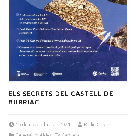
ELS SECRETS DEL CASTELL DE
BURRIAC
Posted on:
Written by:
16 de novembre de 2021
Radio Cabrera
Categorized in:
General
,
Notícies
,
TV Cabrera