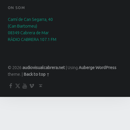
ON SOM
Camí de Can Segarra, 40
(Can Bartomeu)
08349 Cabrera de Mar
RÀDIO CABRERA 107.1 FM
© 2026
audiovisualcabrera.net
|
Using
Auberge
WordPress
theme.
|
Back to top ↑
Facebook
Twitter
YouTube
Vimeo
Back to top ↑