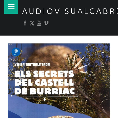
PRIMARY MENU
AUDIOVISUALCABR
Facebook
Twitter
YouTube
Vimeo