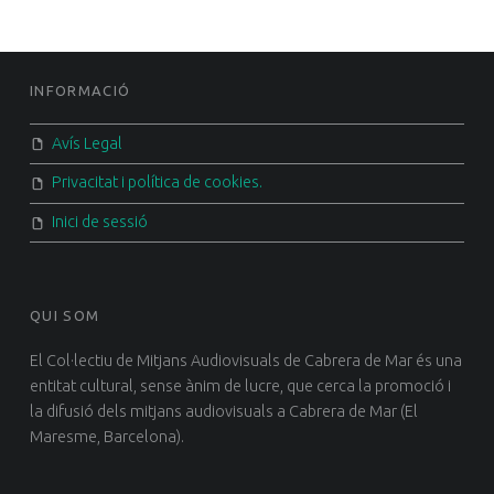
FOOTER SIDEBAR
INFORMACIÓ
Avís Legal
Privacitat i política de cookies.
Inici de sessió
QUI SOM
El Col·lectiu de Mitjans Audiovisuals de Cabrera de Mar és una
entitat cultural, sense ànim de lucre, que cerca la promoció i
la difusió dels mitjans audiovisuals a Cabrera de Mar (El
Maresme, Barcelona).