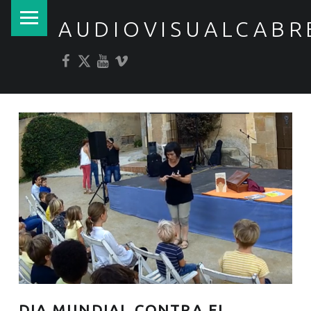
PRIMARY MENU
AUDIOVISUALCABR
Facebook
Twitter
YouTube
Vimeo
DIA MUNDIAL CONTRA EL