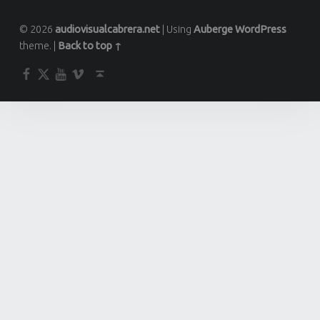
© 2026
audiovisualcabrera.net
|
Using
Auberge
WordPress
theme.
|
Back to top ↑
Facebook
Twitter
YouTube
Vimeo
Back to top ↑