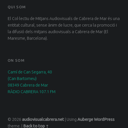
QUI SOM
El Col·lectiu de Mitjans Audiovisuals de Cabrera de Mar és una
entitat cultural, sense ànim de lucre, que cerca la promoció i
la difusió dels mitjans audiovisuals a Cabrera de Mar (El
Maresme, Barcelona).
ON SOM
Camí de Can Segarra, 40
(Can Bartomeu)
08349 Cabrera de Mar
RÀDIO CABRERA 107.1 FM
© 2026
audiovisualcabrera.net
|
Using
Auberge
WordPress
theme.
|
Back to top ↑