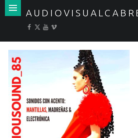
PRIMARY MENU
AUDIOVISUALCABR
Facebook
Twitter
YouTube
Vimeo