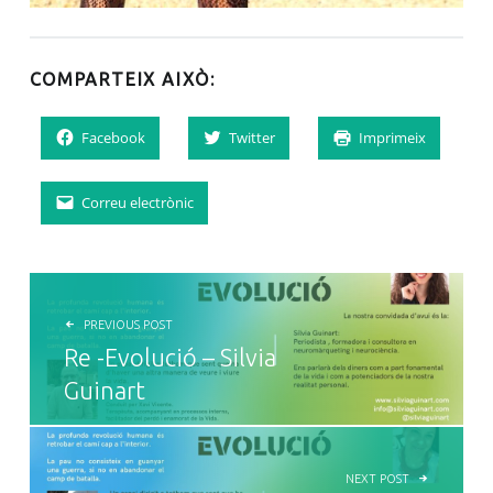
COMPARTEIX AIXÒ:
Facebook
Twitter
Imprimeix
Correu electrònic
NAVEGACIÓ D'ENTRADES
PREVIOUS POST
Re -Evolució – Silvia
Guinart
NEXT POST