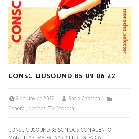
CONSCIOUSOUND 85 09 06 22
Posted on:
Written by:
Categorized in:
9 de juny de 2022
Radio Cabrera
General
,
Notícies
,
TV Cabrera
CONSCIOUSOUND 85 SONIDOS CON ACENTO:
MANTILLAS, MADREÑAS & ELECTRÓNICA