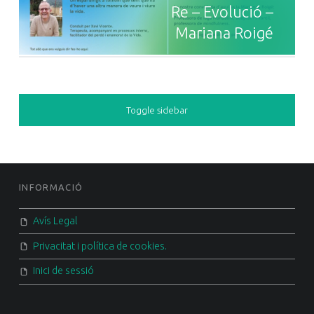
Re – Evolució –
Mariana Roigé
SIDEBAR
Toggle sidebar
FOOTER SIDEBAR
INFORMACIÓ
Avís Legal
Privacitat i política de cookies.
Inici de sessió