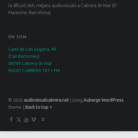
la difusió dels mitjans audiovisuals a Cabrera de Mar (El
Maresme, Barcelona).
ON SOM
Camí de Can Segarra, 40
(Can Bartomeu)
08349 Cabrera de Mar
RÀDIO CABRERA 107.1 FM
© 2026
audiovisualcabrera.net
|
Using
Auberge
WordPress
theme.
|
Back to top ↑
Facebook
Twitter
YouTube
Vimeo
Back to top ↑