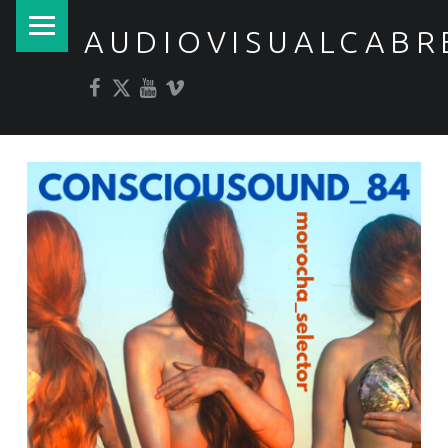
PRIMARY MENU
AUDIOVISUALCABR
Facebook
Twitter
YouTube
Vimeo