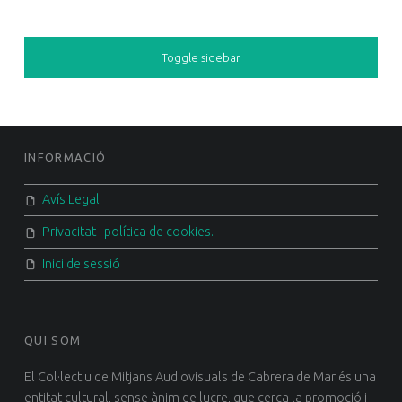
SIDEBAR
Toggle sidebar
FOOTER SIDEBAR
INFORMACIÓ
Avís Legal
Privacitat i política de cookies.
Inici de sessió
QUI SOM
El Col·lectiu de Mitjans Audiovisuals de Cabrera de Mar és una
entitat cultural, sense ànim de lucre, que cerca la promoció i