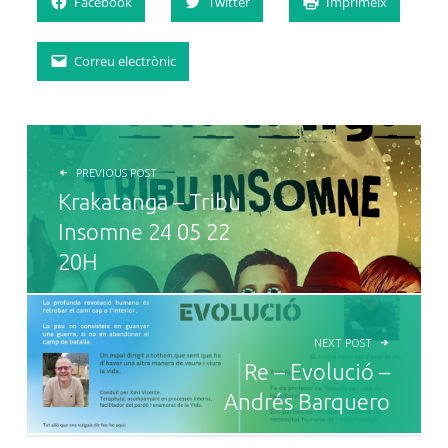
Facebook
Twitter
Imprimeix
Correu electrònic
NAVEGACIÓ D'ENTRADES
PREVIOUS POST
Krakatanga – Tribu
Insomne 24 05 22
20H
NEXT POST
Re – Evolució –
Andrés Barquero