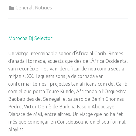
Categorized in:
General
,
Notícies
Morocha Dj Selector
Un viatge interminable sonor d’Àfrica al Carib. Ritmes
d’anada i tornada, aquests que des de l’Àfrica Occidental
van reconèixer i es van identificar de nou com a seus a
mitjan s. XX. I aquests sons ja de tornada van
conformar temes i projectes tan africans com del Carib
com el que porta Toure Kunde, Africando o l’Orquestra
Baobab des del Senegal, el salsero de Benín Gnonnas
Pedro, Victor Demè de Burkina Faso o Abdoulaye
Diabate de Mali, entre altres. Un viatge que no ha fet
més que començar en Consciousound en el seu format
playlist