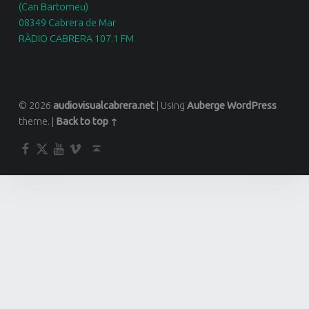
(Can Bartomeu)
08349 Cabrera de Mar
RÀDIO CABRERA 107.1 FM
© 2026
audiovisualcabrera.net
|
Using
Auberge
WordPress
theme.
|
Back to top ↑
Facebook
Twitter
YouTube
Vimeo
Back to top ↑