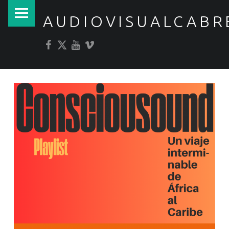
PRIMARY MENU
AUDIOVISUALCABR
Facebook
Twitter
YouTube
Vimeo