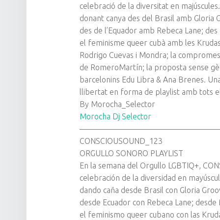
celebració de la diversitat en majúscules
donant canya des del Brasil amb Gloria G
des de l’Equador amb Rebeca Lane; des 
el feminisme queer cubà amb les Krudas 
Rodrigo Cuevas i Mondra; la compromesa 
de RomeroMartín; la proposta sense gèn
barcelonins Edu Libra & Ana Brenes. Una f
llibertat en forma de playlist amb tots el
By Morocha_Selector
Morocha Dj Selector
——————————————————
CONSCIOUSOUND_123
ORGULLO SONORO PLAYLIST
En la semana del Orgullo LGBTIQ+, CO
celebración de la diversidad en mayúscul
dando caña desde Brasil con Gloria Groo
desde Ecuador con Rebeca Lane; desde 
el feminismo queer cubano con las Kruda