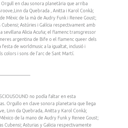
. Orgull en clau sonora planetària que arriba
roove,Linn da Quebrada , Anitta i Karol Conkà;
de Mèxic de la mà de Audry Funk i Renee Goust;
Cubensi; Astúries i Galícia respectivament amb
sevillana Alicia Acuña; el flamenc transgressor
eres argentina de Bife o el flamenc queer dels
esta de worldmusic a la igualtat, inclusió i
s colors i sons de l’arc de Sant Martí.
——————–
NSCIOUSOUND no podía faltar en esta
as. Orgullo en clave sonora planetaria que llega
ve, Linn da Quebrada, Anitta y Karol Conkà;
México de la mano de Audry Funk y Renee Goust;
s Cubensi; Asturias y Galicia respectivamente