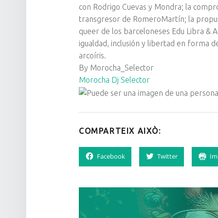
con Rodrigo Cuevas y Mondra; la comprom
transgresor de RomeroMartín; la propue
queer de los barceloneses Edu Libra & A
igualdad, inclusión y libertad en forma de
arcoíris.
By Morocha_Selector
Morocha Dj Selector
COMPARTEIX AIXÒ:
Facebook
Twitter
Im
NAVEGACIÓ D'ENTRADES