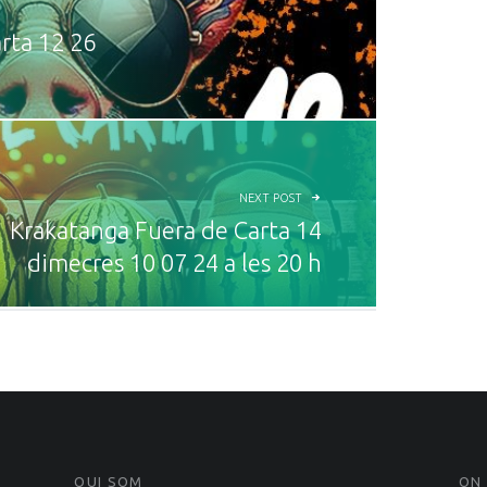
rta 12 26
NEXT POST
Krakatanga Fuera de Carta 14
dimecres 10 07 24 a les 20 h
QUI SOM
ON