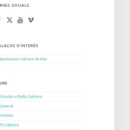
RXES SOCIALS
acebook
Twitter
YouTube
Vimeo
LLAÇOS D’INTERÈS
Ajuntament Cabrera de Mar
URE
Directes a Ràdio Cabrera
General
Notícies
TV Cabrera