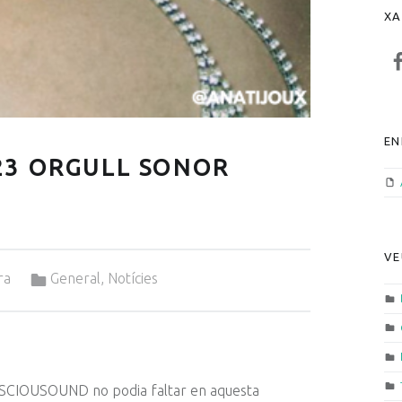
XA
F
EN
23 ORGULL SONOR
VE
Categorized in:
ra
General
,
Notícies
NSCIOUSOUND no podia faltar en aquesta