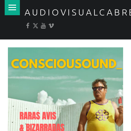
PRIMARY MENU
AUDIOVISUALCABR
Facebook
Twitter
YouTube
Vimeo