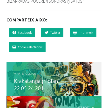
COMPARTEIX AIXÒ:
Facebook
Twitter
Imprimeix
Correu electrònic
NAVEGACIÓ D'ENTRADES
PREVIOUS POST
Krakatanga ¡Molan!
22 05 24 20 H
NEXT POST