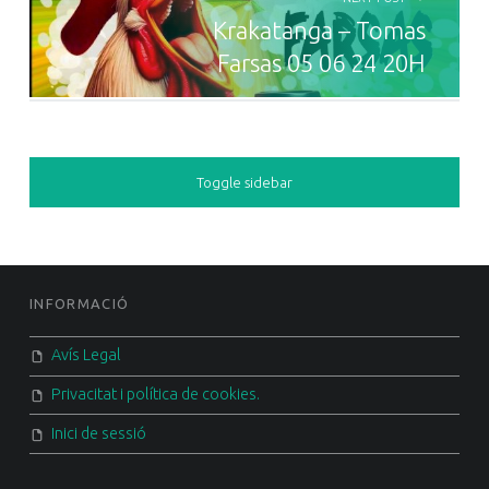
Krakatanga – Tomas
Farsas 05 06 24 20H
SIDEBAR
Toggle sidebar
FOOTER SIDEBAR
INFORMACIÓ
Avís Legal
Privacitat i política de cookies.
Inici de sessió