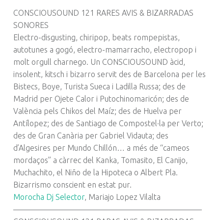
CONSCIOUSOUND 121 RARES AVIS & BIZARRADAS
SONORES
Electro-disgusting, chiripop, beats rompepistas,
autotunes a gogó, electro-mamarracho, electropop i
molt orgull charnego. Un CONSCIOUSOUND àcid,
insolent, kitsch i bizarro servit des de Barcelona per les
Bistecs, Boye, Turista Sueca i Ladilla Russa; des de
Madrid per Ojete Calor i Putochinomaricón; des de
València pels Chikos del Maíz; des de Huelva per
Antílopez; des de Santiago de Compostel·la per Verto;
des de Gran Canària per Gabriel Vidauta; des
d’Algesires per Mundo Chillón… a més de “cameos
mordaços” a càrrec del Kanka, Tomasito, El Canijo,
Muchachito, el Niño de la Hipoteca o Albert Pla.
Bizarrismo conscient en estat pur.
Morocha Dj Selector
, Mariajo Lopez Vilalta
————————————————————————