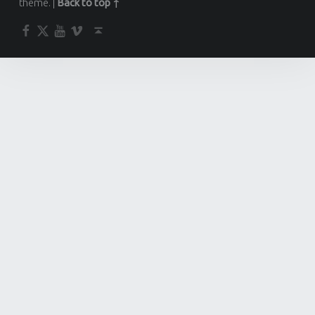
theme.
|
Back to top ↑
Facebook
Twitter
YouTube
Vimeo
Back to top ↑