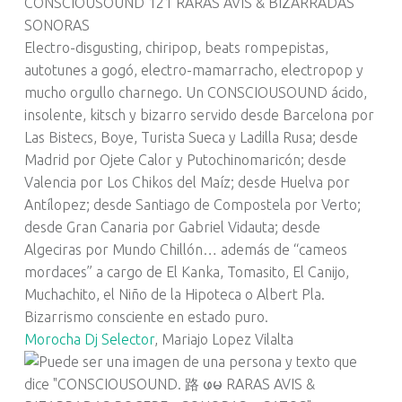
CONSCIOUSOUND 121 RARAS AVIS & BIZARRADAS
SONORAS
Electro-disgusting, chiripop, beats rompepistas,
autotunes a gogó, electro-mamarracho, electropop y
mucho orgullo charnego. Un CONSCIOUSOUND ácido,
insolente, kitsch y bizarro servido desde Barcelona por
Las Bistecs, Boye, Turista Sueca y Ladilla Rusa; desde
Madrid por Ojete Calor y Putochinomaricón; desde
Valencia por Los Chikos del Maíz; desde Huelva por
Antílopez; desde Santiago de Compostela por Verto;
desde Gran Canaria por Gabriel Vidauta; desde
Algeciras por Mundo Chillón… además de “cameos
mordaces” a cargo de El Kanka, Tomasito, El Canijo,
Muchachito, el Niño de la Hipoteca o Albert Pla.
Bizarrismo consciente en estado puro.
Morocha Dj Selector
, Mariajo Lopez Vilalta