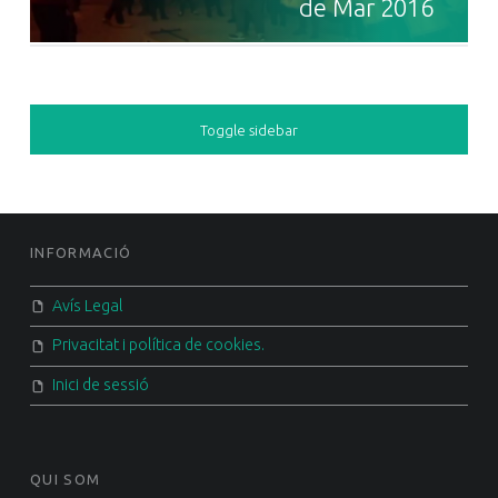
de Mar 2016
SIDEBAR
Toggle sidebar
FOOTER SIDEBAR
INFORMACIÓ
Avís Legal
Privacitat i política de cookies.
Inici de sessió
QUI SOM