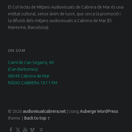
El Col·lectiu de Mitjans Audiovisuals de Cabrera de Mar és una
entitat cultural, sense ànim de lucre, que cerca la promoció i
la difusió dels mitjans audiovisuals a Cabrera de Mar (El
Maresme, Barcelona).
ON SOM
Camí de Can Segarra, 40
(Can Bartomeu)
08349 Cabrera de Mar
RÀDIO CABRERA 107.1 FM
© 2026
audiovisualcabrera.net
|
Using
Auberge
WordPress
theme.
|
Back to top ↑
Facebook
Twitter
YouTube
Vimeo
Back to top ↑