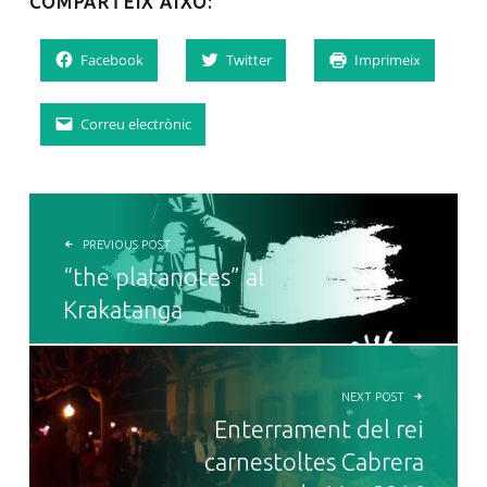
COMPARTEIX AIXÒ:
Facebook
Twitter
Imprimeix
Correu electrònic
NAVEGACIÓ D'ENTRADES
PREVIOUS POST
“the platanotes” al
Krakatanga
NEXT POST
Enterrament del rei
carnestoltes Cabrera