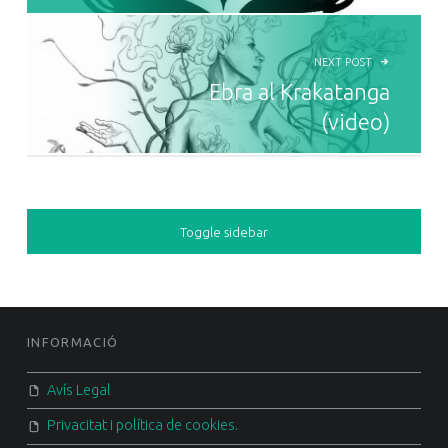
NEXT POST
Ebra al Krakatanga
(video)
SIDEBAR
Toggle sidebar
FOOTER SIDEBAR
INFORMACIÓ
Avís Legal
Privacitat i política de cookies.