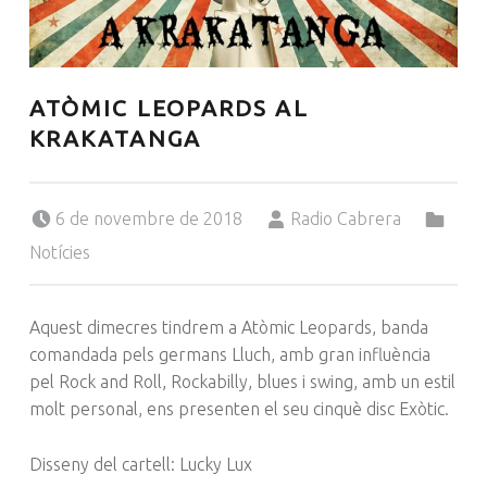
ATÒMIC LEOPARDS AL
KRAKATANGA
Posted on:
Written by:
Categorized in:
6 de novembre de 2018
Radio Cabrera
Notícies
Aquest dimecres tindrem a Atòmic
Leopards
, banda
comandada pels germans
Lluch
, amb gran influència
pel Rock
and
Roll, Rockabilly, blues i swing, amb un estil
molt personal, ens presenten el seu cinquè disc Exòtic.
Disseny del cartell: Lucky Lux