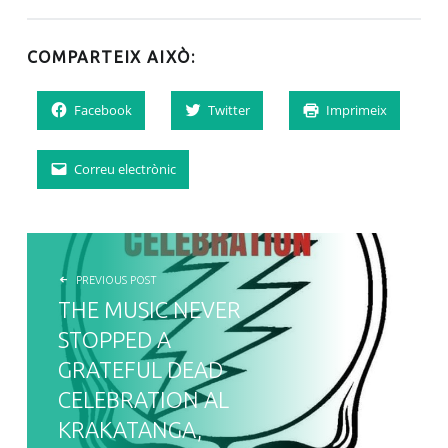
COMPARTEIX AIXÒ:
Facebook
Twitter
Imprimeix
Correu electrònic
NAVEGACIÓ D'ENTRADES
PREVIOUS POST
THE MUSIC NEVER
STOPPED A
GRATEFUL DEAD
CELEBRATION AL
KRAKATANGA,