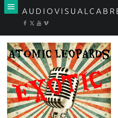
PRIMARY MENU
AUDIOVISUALCABR
Facebook
Twitter
YouTube
Vimeo