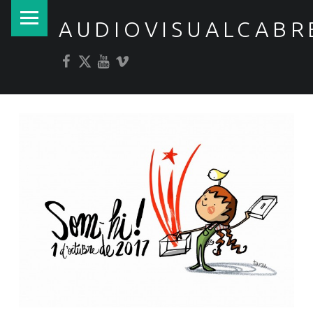
PRIMARY MENU
AUDIOVISUALCABR
Facebook
Twitter
YouTube
Vimeo