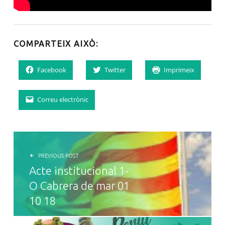
COMPARTEIX AIXÒ:
Facebook
Twitter
Imprimeix
Correu electrònic
NAVEGACIÓ D'ENTRADES
PREVIOUS POST
Acte institucional 1-
O Cabrera de mar 01
10 18