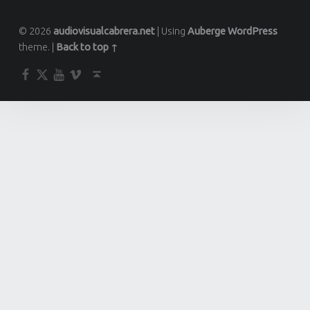
© 2026
audiovisualcabrera.net
|
Using
Auberge
WordPress
theme.
|
Back to top ↑
Facebook
Twitter
YouTube
Vimeo
Back to top ↑