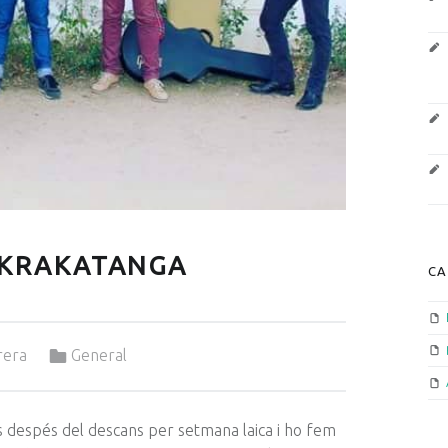
 KRAKATANGA
CA
Categorized in:
rera
General
despés del descans per setmana laica i ho fem