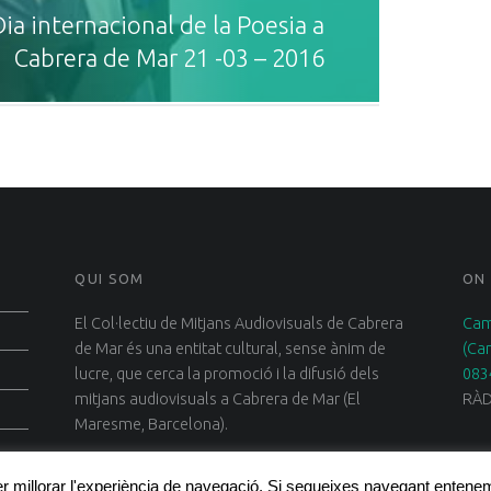
Dia internacional de la Poesia a
Cabrera de Mar 21 -03 – 2016
QUI SOM
ON
El Col·lectiu de Mitjans Audiovisuals de Cabrera
Cam
de Mar és una entitat cultural, sense ànim de
(Ca
lucre, que cerca la promoció i la difusió dels
083
mitjans audiovisuals a Cabrera de Mar (El
RÀD
Maresme, Barcelona).
per millorar l'experiència de navegació. Si segueixes navegant enten