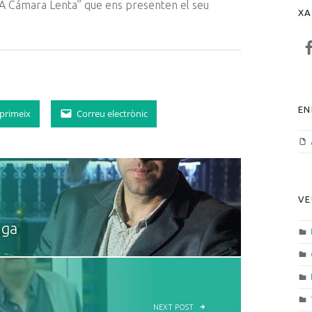
“A Cámara Lenta” que ens presenten el seu
XA
F
EN
primeix
Correu electrònic
VE
nga
NEXT POST