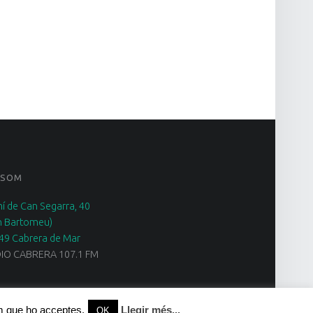
 SOM
í de Can Segarra, 40
n Bartomeu)
49 Cabrera de Mar
IO CABRERA 107.1 FM
em que ho acceptes.
Llegir més...
OK