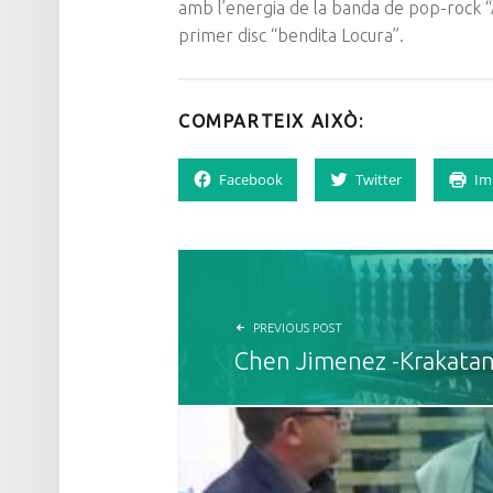
amb l’energia de la banda de pop-rock 
primer disc “bendita Locura”.
COMPARTEIX AIXÒ:
Facebook
Twitter
Im
NAVEGACIÓ D'ENTRADES
PREVIOUS POST
Chen Jimenez -Krakata