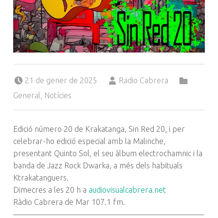
Posted on:
Written by:
Categorized in:
21 de gener de 2025
Radio Cabrera
General
,
Notícies
Edició número 20 de Krakatanga, Sin Red 20, i per
celebrar-ho edició especial amb la Malinche,
presentant Quinto Sol, el seu àlbum electrochamnic i la
banda de Jazz Rock Dwarka, a més dels habituals
Ktrakatanguers.
Dimecres a les 20 h a
audiovisualcabrera.net
Ràdio Cabrera de Mar 107.1 fm.
————————————————————————–