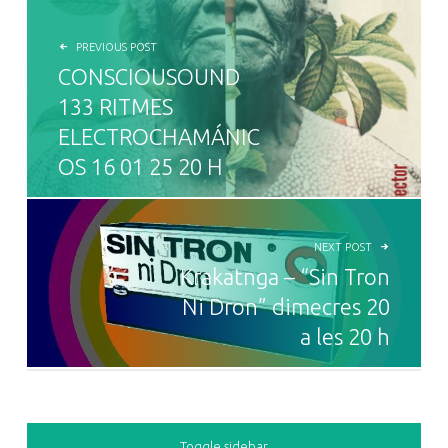
NAVEGACIÓ D'ENTRADES
PREVIOUS POST
CONSCIOUSOUND
133 RITMES
ELECTROCHAMÁNIC
OS 16 01 25 20 H
NEXT POST
Krakatnga – “Sin Tron
Ni Dron” dimecres 20
a les 20 h
SIDEBAR
Toggle sidebar