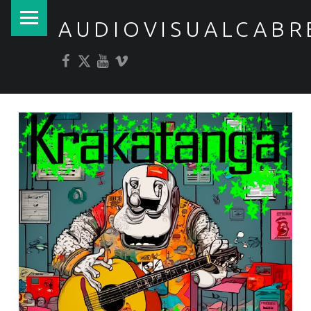
PRIMARY MENU
AUDIOVISUALCABR
Facebook
Twitter
YouTube
Vimeo