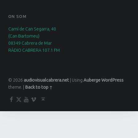
ON SOM
Camí de Can Segarra, 40
(Can Bartomeu)
08349 Cabrera de Mar
RÀDIO CABRERA 107.1 FM
© 2026
audiovisualcabrera.net
|
Using
Auberge
WordPress
theme.
|
Back to top ↑
Facebook
Twitter
YouTube
Vimeo
Back to top ↑