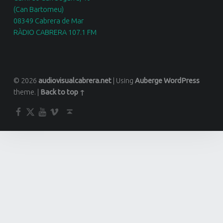
(Can Bartomeu)
08349 Cabrera de Mar
RÀDIO CABRERA 107.1 FM
© 2026
audiovisualcabrera.net
|
Using
Auberge
WordPress
theme.
|
Back to top ↑
Facebook
Twitter
YouTube
Vimeo
Back to top ↑